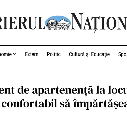
nomie
Extern
Politic
Cultură și Educație
Spo
ent de apartenență la loc
t confortabil să împărtăș