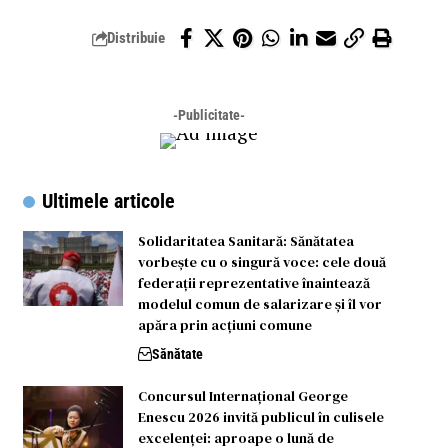
Distribuie
-Publicitate-
Ultimele articole
Solidaritatea Sanitară: Sănătatea
vorbește cu o singură voce: cele două
federații reprezentative înaintează
modelul comun de salarizare și îl vor
apăra prin acțiuni comune
Sănătate
Concursul Internațional George
Enescu 2026 invită publicul în culisele
excelenței: aproape o lună de