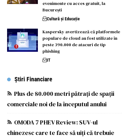
evenimente cu acces gratuit, la
București
Cultură și Educație
Kaspersky avertizează că platformele
populare de cloud au fost utilizate în
peste 390.000 de atacuri de tip
phishing
IT
Știri Financiare
Plus de 80.000 metri pătrați de spații
comerciale noi de la începutul anului
OMODA 7 PHEV Review: SUV-ul
chinezesc care te face să uiți că trebuie