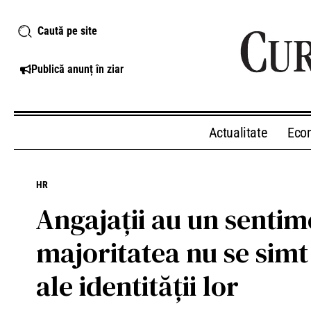
Caută pe site
Publică anunț în ziar
Actualitate
Eco
HR
Angajaţii au un sentim
majoritatea nu se sim
ale identității lor