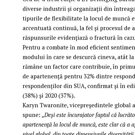
diverse industrii și organizații din întrea
tipurile de flexibilitate la locul de muncă
accentuată continuă, la fel şi procesul de 
răspunsurile evidențiază o fractură în caz
Pentru a combate în mod eficient sentiment
modului în care se descurcă cineva, atât la
rămâne un factor care contribuie, în prim
de apartenență pentru 32% dintre responde
respondenților din SUA, confirmat și în ed
(38%) și 2020 (37%).
Karyn Twaronite, vicepreședintele global al
spune: „
Deși este încurajator faptul că lucrăt
apartenență la locul de muncă, este clar că a a
nivel global, din toate dimensiunile diversități