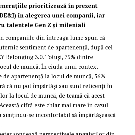
nerațiile prioritizează în prezent
(DE&I) în alegerea unei companii, iar
u talentele Gen Z și mileniali
in companiile din întreaga lume spun că
 puternic sentiment de apartenență, după cel
EY Belonging 3.0. Totuși, 75% dintre
 locul de muncă. În ciuda unui context
ve de apartenență la locul de muncă, 56%
ră că nu pot împărtăși sau sunt reticenți în
 lor la locul de muncă, de teamă că acest
 Această cifră este chiar mai mare în cazul
 simțindu-se inconfortabil să împărtășească
.
eter sondează perspectivele angajaților din