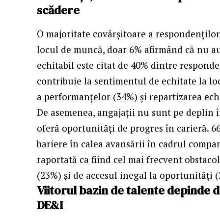
scădere
O majoritate covârșitoare a respondenților
locul de muncă, doar 6% afirmând că nu au 
echitabil este citat de 40% dintre responde
contribuie la sentimentul de echitate la l
a performanțelor (34%) și repartizarea echi
De asemenea, angajaţii nu sunt pe deplin în
oferă oportunități de progres în carieră. 6
bariere în calea avansării în cadrul compan
raportată ca fiind cel mai frecvent obstacol
(23%) și de accesul inegal la oportunități 
Viitorul bazin de talente depinde 
DE&I