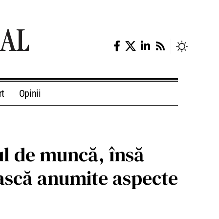
rt
Opinii
ul de muncă, însă
ească anumite aspecte