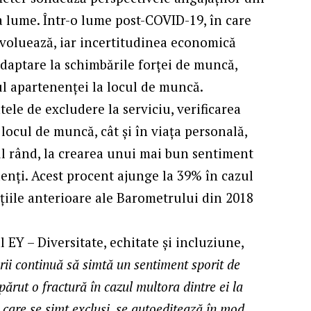
ga lume. Într-o lume post-COVID-19, în care
 evoluează, iar incertitudinea economică
adaptare la schimbările forței de muncă,
ul apartenenței la locul de muncă.
ele de excludere la serviciu, verificarea
 locul de muncă, cât și în viața personală,
ul rând, la crearea unui mai bun sentiment
nți. Acest procent ajunge la 39% în cazul
ițiile anterioare ale Barometrului din 2018
 EY – Diversitate, echitate și incluziune,
orii continuă să simtă un sentiment sporit de
părut o fractură în cazul multora dintre ei la
i, care se simt excluși, se autoeditează în mod