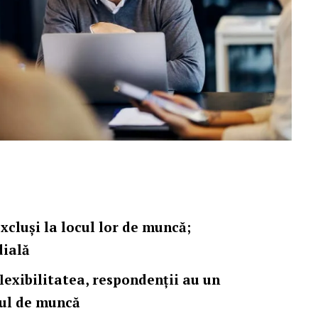
xcluși la locul lor de muncă;
dială
flexibilitatea, respondenții au un
cul de muncă