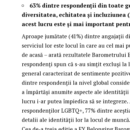
63% dintre respondenții din toate ge
diversitatea, echitatea și incluziunea 
acest lucru este și mai important pentr
Aproape jumătate (41%) dintre angajaţii d
serviciul lor este locul în care au cel mai
de acasă – arată rezultatele Barometrului 
respondenți spun că s-au simțit excluși la
general caracterizat de sentimente poziti
dintre respondenții la nivel global conside
a împărtăși anumite aspecte ale identității
lucru i-ar putea împiedica să se integreze.
respondenților LGBTQ+, 77% dintre aceștia
detalii ale identității lor la locul de muncă
Cea de-a treia ediție a EY Belonging Barom