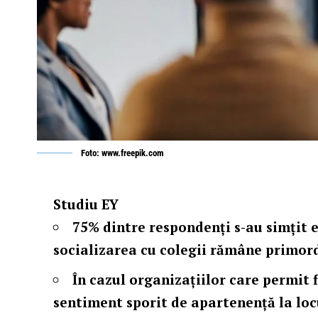
Foto: www.freepik.com
Studiu EY
75% dintre respondenți s-au simțit e
socializarea cu colegii rămâne primor
În cazul organizațiilor care permit 
sentiment sporit de apartenență la lo