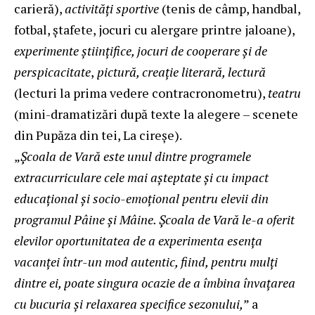
carieră),
activități sportive
(tenis de câmp, handbal,
fotbal, ștafete, jocuri cu alergare printre jaloane),
experimente științifice, jocuri de cooperare și de
perspicacitate
,
pictură, creație literară, lectură
(lecturi la prima vedere contracronometru),
teatru
(mini-dramatizări după texte la alegere – scenete
din Pupăza din tei, La cireșe).
„
Școala de Vară este unul dintre programele
extracurriculare cele mai așteptate și cu impact
educațional și socio-emoțional pentru elevii din
programul Pâine și Mâine. Școala de Vară le-a oferit
elevilor oportunitatea de a experimenta esența
vacanței într-un mod autentic, fiind, pentru mulți
dintre ei, poate singura ocazie de a îmbina învațarea
cu bucuria și relaxarea specifice sezonului,
” a