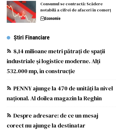
Consumul se contractă: Scădere
notabilă a cifrei de afaceri în comerț
Economie
Știri Financiare
8,14 milioane metri pătrați de spații
industriale și logistice moderne. Alți
532.000 mp, în construcție
PENNY ajunge la 470 de unități la nivel
național. Al doilea magazin la Reghin
Despre adresare: de ce un mesaj
corect nu ajunge la destinatar