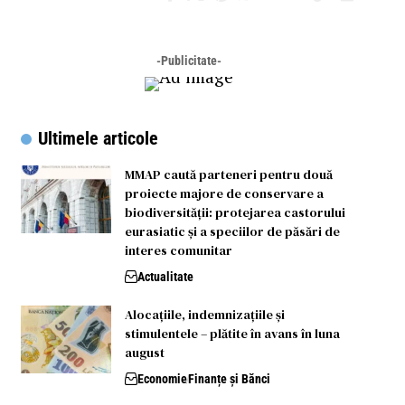
-Publicitate-
Ultimele articole
MMAP caută parteneri pentru două
proiecte majore de conservare a
biodiversității: protejarea castorului
eurasiatic și a speciilor de păsări de
interes comunitar
Actualitate
Alocațiile, indemnizațiile și
stimulentele – plătite în avans în luna
august
Economie
Finanțe și Bănci