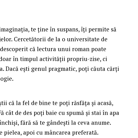
imaginația, te ține în suspans, îți permite să
jelor. Cercetătorii de la o universitate de
u descoperit că lectura unui roman poate
oar în timpul activității propriu-zise, ci
a. Dacă ești genul pragmatic, poți căuta cărți
logie.
ii că la fel de bine te poți răsfăța și acasă,
 cât de des poți baie cu spumă și stai în apa
închiși, fără să te gândești la ceva anume.
e pielea, apoi cu mâncarea preferată.