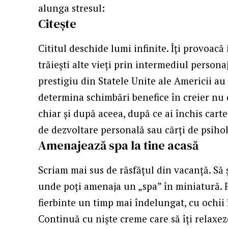
alunga stresul:
Citește
Cititul deschide lumi infinite. Îți provoacă 
trăiești alte vieți prin intermediul persona
prestigiu din Statele Unite ale Americii a
determina schimbări benefice în creier nu d
chiar și după aceea, după ce ai închis carte
de dezvoltare personală sau cărți de psiho
Amenajează spa la tine acasă
Scriam mai sus de răsfățul din vacanță. Să șt
unde poți amenaja un „spa” în miniatură. Fă
fierbinte un timp mai îndelungat, cu ochii 
Continuă cu niște creme care să îți relaxez