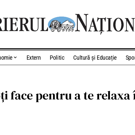
nomie
Extern
Politic
Cultură și Educație
Spo
ți face pentru a te relaxa î