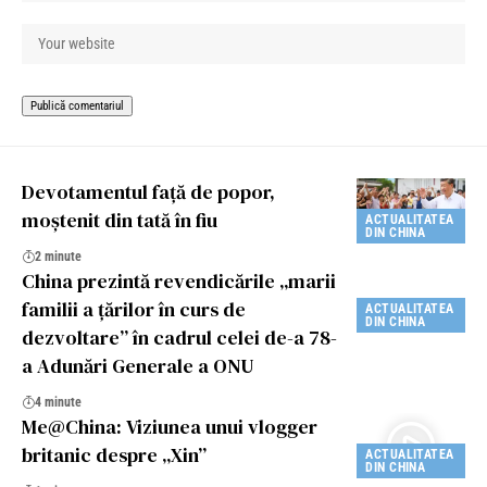
Devotamentul față de popor,
moștenit din tată în fiu
ACTUALITATEA
DIN CHINA
2 minute
China prezintă revendicările „marii
familii a țărilor în curs de
ACTUALITATEA
DIN CHINA
dezvoltare” în cadrul celei de-a 78-
a Adunări Generale a ONU
4 minute
Me@China: Viziunea unui vlogger
britanic despre „Xin”
ACTUALITATEA
DIN CHINA