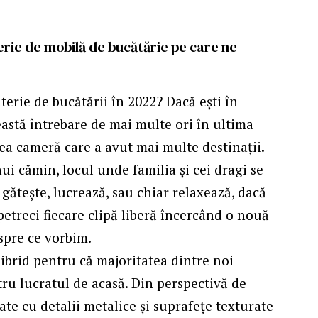
terie de mobilă de bucătărie pe care ne
aterie de bucătării în 2022? Dacă ești în
eastă întrebare de mai multe ori în ultima
ea cameră care a avut mai multe destinații.
ui cămin, locul unde familia și cei dragi se
 gătește, lucrează, sau chiar relaxează, dacă
petreci fiecare clipă liberă încercând o nouă
espre ce vorbim.
hibrid pentru că majoritatea dintre noi
ru lucratul de acasă. Din perspectivă de
ate cu detalii metalice și suprafețe texturate