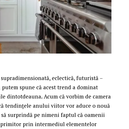
 supradimensionată, eclectică, futuristă –
ci putem spune că acest trend a dominat
riile dintotdeauna. Acum că vorbim de camera
că tendințele anului viitor vor aduce o nouă
ui să surprindă pe nimeni faptul că oamenii
 primitor prin intermediul elementelor