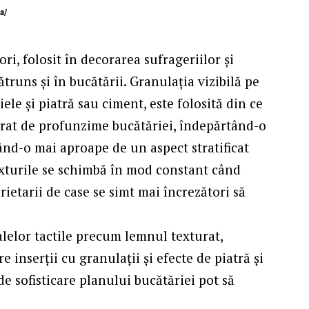
a/
ri, folosit în decorarea sufrageriilor și
ătruns și în bucătării. Granulația vizibilă pe
piele și piatră sau ciment, este folosită din ce
strat de profunzime bucătăriei, îndepărtând-o
când-o mai aproape de un aspect stratificat
texturile se schimbă în mod constant când
rietarii de case se simt mai încrezători să
alelor tactile precum lemnul texturat,
e inserții cu granulații și efecte de piatră și
e sofisticare planului bucătăriei pot să