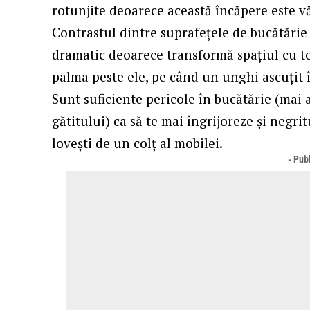
rotunjite deoarece această încăpere este 
Contrastul dintre suprafețele de bucătărie 
dramatic deoarece transformă spațiul cu tot
palma peste ele, pe când un unghi ascuțit îț
Sunt suficiente pericole în bucătărie (mai 
gătitului) ca să te mai îngrijoreze și negrit
lovești de un colț al mobilei.
- Publ