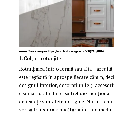
Sursa imagine https://unsplash.com/photos/z3QZ6gjGRt4
Colțuri rotunjite
Rotunjimea într-o formă sau alta – arcuită,
este regăsită în aproape fiecare cămin, de
designul interior, decorațiunile și acceso
cea mai iubită din casă trebuie menționat 
delicatețe suprafețelor rigide. Nu ar treb
vor să transforme bucătăria într-un mediu