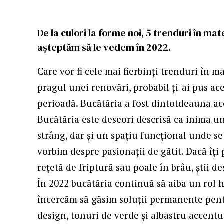
De la culori la forme noi, 5 trenduri în ma
așteptăm să le vedem în 2022.
Care vor fi cele mai fierbinți trenduri în m
pragul unei renovări, probabil ți-ai pus ac
perioadă. Bucătăria a fost dintotdeauna ac
Bucătăria este deseori descrisă ca inima un
strâng, dar și un spațiu funcțional unde se
vorbim despre pasionații de gătit. Dacă îți 
rețetă de friptură sau poale în brâu, știi d
În 2022 bucătăria continuă să aiba un rol 
încercăm să găsim soluții permanente pent
design, tonuri de verde și albastru accentu