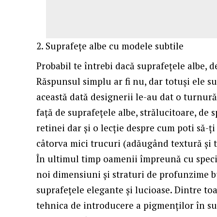
Suprafețe albe cu modele subtile
Probabil te întrebi dacă suprafețele albe, d
Răspunsul simplu ar fi nu, dar totuși ele s
această dată designerii le-au dat o turnur
față de suprafețele albe, strălucitoare, de s
retinei dar și o lecție despre cum poti să-ț
câtorva mici trucuri (adăugând textură și t
În ultimul timp oamenii împreună cu specia
noi dimensiuni și straturi de profunzime bu
suprafețele elegante și lucioase. Dintre to
tehnica de introducere a pigmenților în sup