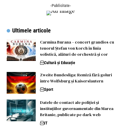
-Publicitate-
Ultimele articole
Carmina Burana – concert grandios cu
tenorul Ştefan von Korch în linia
solistică, alături de orchestră și cor
Cultură și Educație
Zweite Bundesliga: Remiză fără goluri
între Wolfsburg și Kaiserslautern
Sport
Datele de contact ale poliției și
instituțiilor guvernamentale din Marea
Britanie, publicate pe dark web
IT