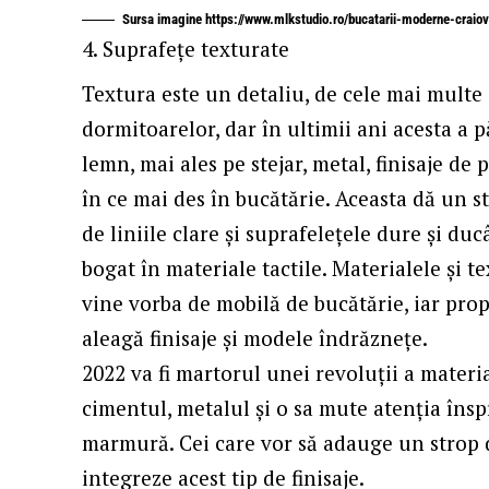
Sursa imagine https://www.mlkstudio.ro/bucatarii-moderne-craiov
Suprafețe texturate
Textura este un detaliu, de cele mai multe o
dormitoarelor, dar în ultimii ani acesta a p
lemn, mai ales pe stejar, metal, finisaje de 
în ce mai des în bucătărie. Aceasta dă un 
de liniile clare și suprafelețele dure și du
bogat în materiale tactile. Materialele și 
vine vorba de mobilă de bucătărie, iar prop
aleagă finisaje și modele îndrăznețe.
2022 va fi martorul unei revoluții a materi
cimentul, metalul și o sa mute atenția înspr
marmură. Cei care vor să adauge un strop d
integreze acest tip de finisaje.