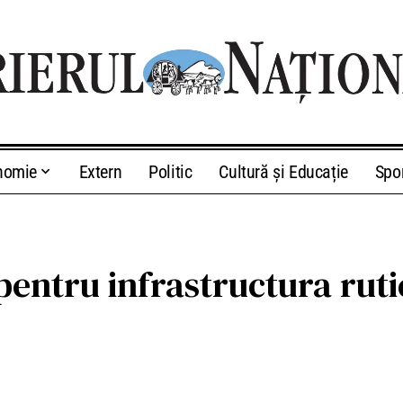
nomie
Extern
Politic
Cultură și Educație
Spo
 pentru infrastructura rut