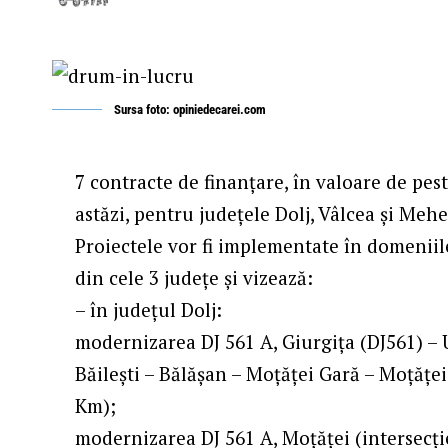
Sursa foto: opiniedecarei.com
7 contracte de finanţare, în valoare de pes
astăzi, pentru judeţele Dolj, Vâlcea şi Mehe
Proiectele vor fi implementate în domeniile
din cele 3 judeţe şi vizează:
– în judeţul Dolj:
modernizarea DJ 561 A, Giurgiţa (DJ561) – 
Băileşti – Bălăşan – Moţăţei Gară – Moţăţei 
Km);
modernizarea DJ 561 A, Moţăţei (intersecţi