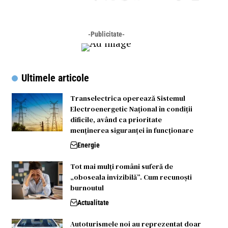
-Publicitate-
Ultimele articole
Transelectrica operează Sistemul
Electroenergetic Național în condiții
dificile, având ca prioritate
menținerea siguranței în funcționare
Energie
Tot mai mulți români suferă de
„oboseala invizibilă”. Cum recunoști
burnoutul
Actualitate
Autoturismele noi au reprezentat doar