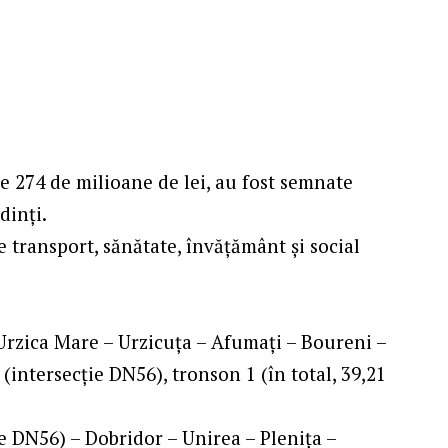
te 274 de milioane de lei, au fost semnate
dinţi.
 transport, sănătate, învăţământ şi social
Urzica Mare – Urzicuţa – Afumaţi – Boureni –
(intersecţie DN56), tronson 1 (în total, 39,21
e DN56) – Dobridor – Unirea – Pleniţa –