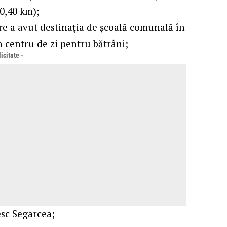
30,40 km);
are a avut destinaţia de şcoală comunală în
n centru de zi pentru bătrâni;
icitate -
sc Segarcea;