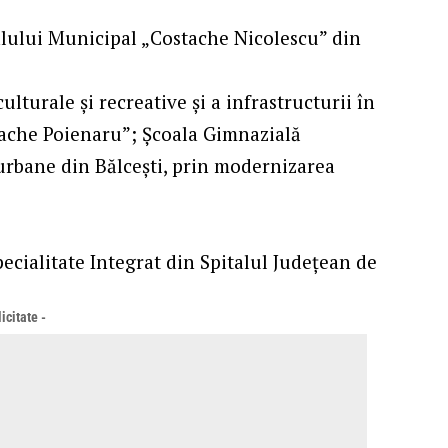
alului Municipal „Costache Nicolescu” din
lturale şi recreative şi a infrastructurii în
trache Poienaru”; Şcoala Gimnazială
 urbane din Bălceşti, prin modernizarea
ecialitate Integrat din Spitalul Judeţean de
icitate -