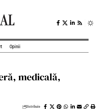
rt
Opinii
ieră, medicală,
Distribuie