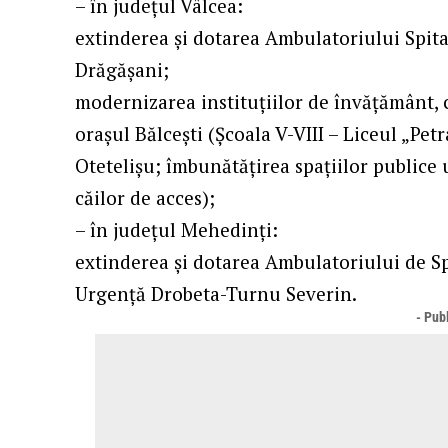
– în judeţul Vâlcea:
extinderea şi dotarea Ambulatoriului Spit
Drăgăşani;
modernizarea instituţiilor de învăţământ, cu
oraşul Bălceşti (Şcoala V-VIII – Liceul „Pe
Otetelişu; îmbunătăţirea spaţiilor publice
căilor de acces);
– în judeţul Mehedinţi:
extinderea şi dotarea Ambulatoriului de Sp
Urgenţă Drobeta-Turnu Severin.
- Publ