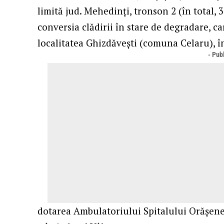
limită jud. Mehedinţi, tronson 2 (în total, 
conversia clădirii în stare de degradare, c
localitatea Ghizdăveşti (comuna Celaru), î
- Publ
dotarea Ambulatoriului Spitalului Orăşene