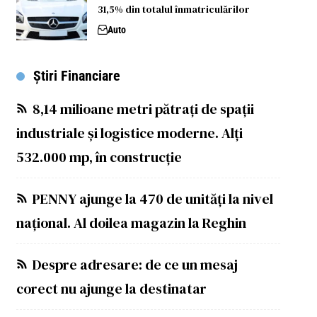
31,5% din totalul înmatriculărilor
Auto
Știri Financiare
8,14 milioane metri pătrați de spații
industriale și logistice moderne. Alți
532.000 mp, în construcție
PENNY ajunge la 470 de unități la nivel
național. Al doilea magazin la Reghin
Despre adresare: de ce un mesaj
corect nu ajunge la destinatar