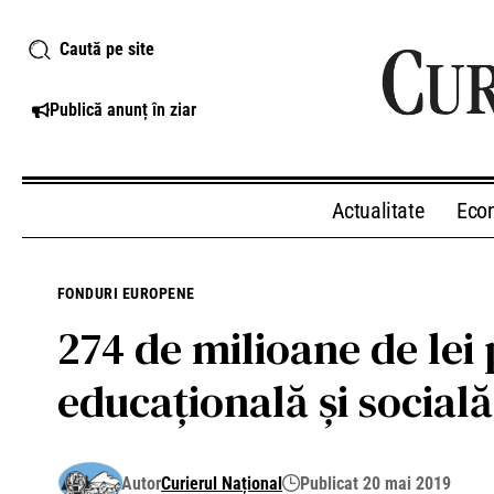
Caută pe site
Publică anunț în ziar
Actualitate
Eco
FONDURI EUROPENE
274 de milioane de lei
educaţională şi socială
Autor
Curierul Național
Publicat 20 mai 2019