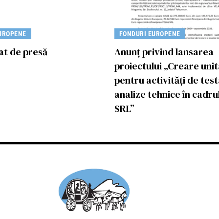
UROPENE
FONDURI EUROPENE
t de presă
Anunț privind lansarea
proiectului „Creare uni
pentru activități de test
analize tehnice în cadr
SRL”