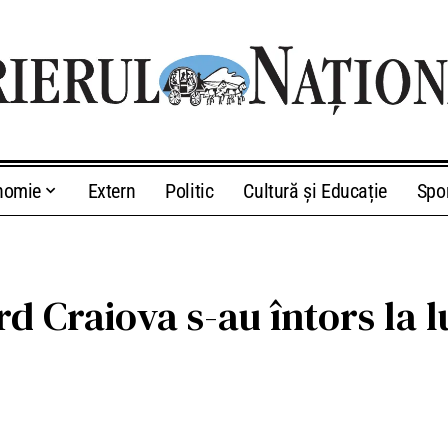
nomie
Extern
Politic
Cultură și Educație
Spo
rd Craiova s-au întors la 