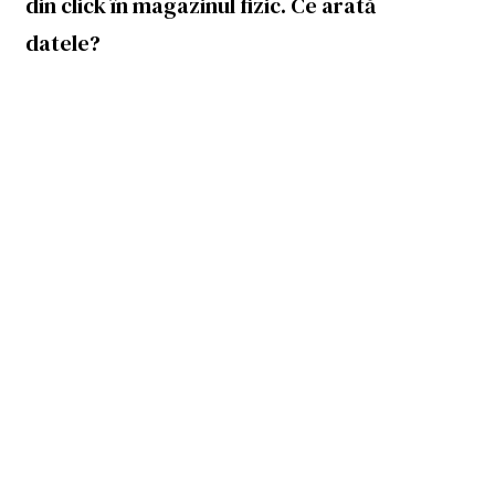
din click în magazinul fizic. Ce arată
datele?