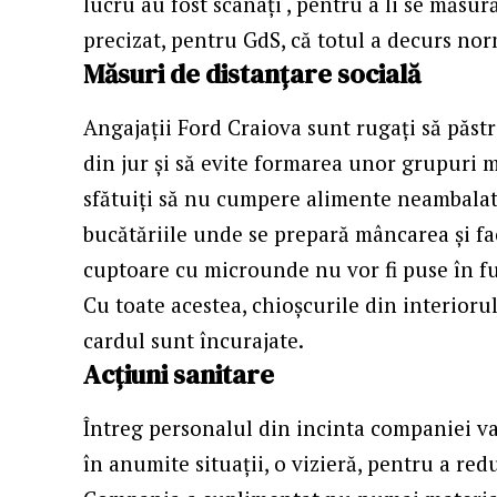
lucru au fost scanați , pentru a li se măsu
precizat, pentru GdS, că totul a decurs norm
Măsuri de distanțare socială
Angajații Ford Craiova sunt rugați să păstr
din jur și să evite formarea unor grupuri 
sfătuiți să nu cumpere alimente neambalate
bucătăriile unde se prepară mâncarea și fac
cuptoare cu microunde nu vor fi puse în f
Cu toate acestea, chioșcurile din interiorul
cardul sunt încurajate.
Acțiuni sanitare
Întreg personalul din incinta companiei va f
în anumite situații, o vizieră, pentru a redu