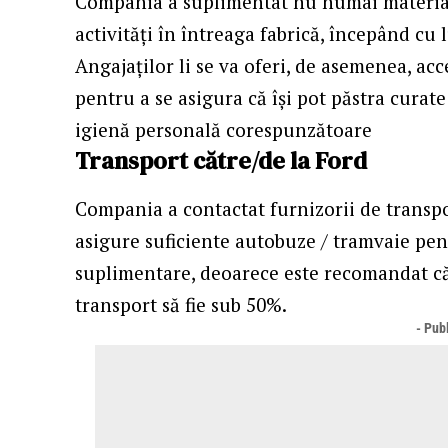
Compania a suplimentat nu numai materiale
activități în întreaga fabrică, începând cu 
Angajaților li se va oferi, de asemenea, ac
pentru a se asigura că își pot păstra curate
igienă personală corespunzătoare
Transport către/de la Ford
Compania a contactat furnizorii de transpor
asigure suficiente autobuze / tramvaie pent
suplimentare, deoarece este recomandat că
transport să fie sub 50%.
- Publ