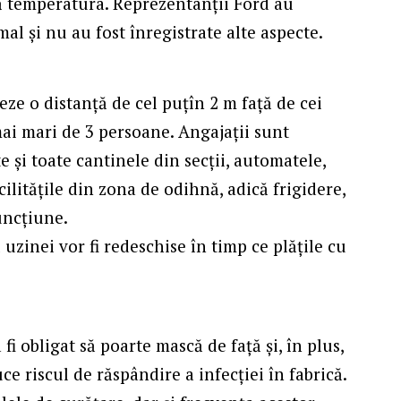
ră temperatura. Reprezentanții Ford au
al și nu au fost înregistrate alte aspecte.
eze o distanță de cel puțîn 2 m față de cei
mai mari de 3 persoane. Angajații sunt
 și toate cantinele din secții, automatele,
ilitățile din zona de odihnă, adică frigidere,
uncțiune.
 uzinei vor fi redeschise în timp ce plățile cu
i obligat să poarte mască de față și, în plus,
ce riscul de răspândire a infecției în fabrică.