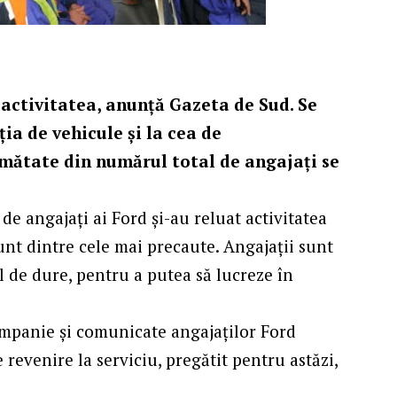
i activitatea, anunță
Gazeta de Sud
. Se
ția de vehicule și la cea de
mătate din numărul total de angajați se
e angajați ai Ford și-au reluat activitatea
unt dintre cele mai precaute. Angajații sunt
l de dure, pentru a putea să lucreze în
ompanie și comunicate angajaților Ford
revenire la serviciu, pregătit pentru astăzi,