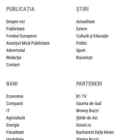
PUBLICAȚIA
ȘTIRI
Despre noi
Actualitate
Publicitate
Extern
Fonduri Europene
Cultură și Educație
Anunțuri Mică Publicitate
Politic
Advertorial
Sport
Redacția
București
Contact
BANI
PARTENERI
Economie
B1 TV
Companii
Gazeta de Sud
IT
Money Buzz!
Agricultură
Știrile de Azi
Energie
Goool.ro
Fiscalitate
Bucharest Daily News
Imobiliare
Slatina Buzz!