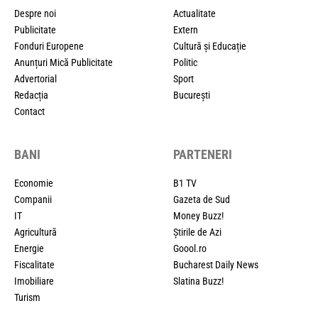
Despre noi
Actualitate
Publicitate
Extern
Fonduri Europene
Cultură și Educație
Anunțuri Mică Publicitate
Politic
Advertorial
Sport
Redacția
București
Contact
BANI
PARTENERI
Economie
B1 TV
Companii
Gazeta de Sud
IT
Money Buzz!
Agricultură
Știrile de Azi
Energie
Goool.ro
Fiscalitate
Bucharest Daily News
Imobiliare
Slatina Buzz!
Turism