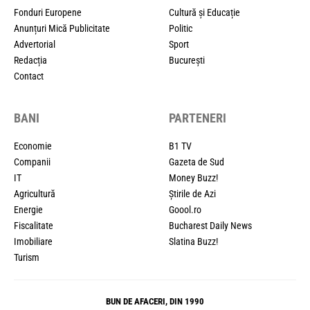
Fonduri Europene
Cultură și Educație
Anunțuri Mică Publicitate
Politic
Advertorial
Sport
Redacția
București
Contact
BANI
PARTENERI
Economie
B1 TV
Companii
Gazeta de Sud
IT
Money Buzz!
Agricultură
Știrile de Azi
Energie
Goool.ro
Fiscalitate
Bucharest Daily News
Imobiliare
Slatina Buzz!
Turism
BUN DE AFACERI, DIN 1990