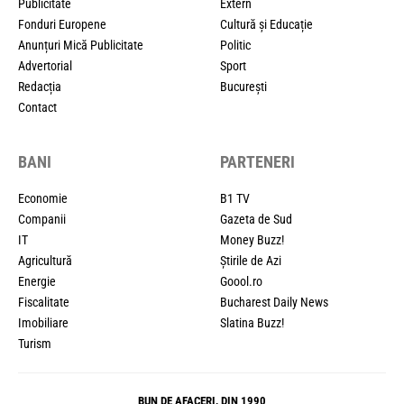
Publicitate
Extern
Fonduri Europene
Cultură și Educație
Anunțuri Mică Publicitate
Politic
Advertorial
Sport
Redacția
București
Contact
BANI
PARTENERI
Economie
B1 TV
Companii
Gazeta de Sud
IT
Money Buzz!
Agricultură
Știrile de Azi
Energie
Goool.ro
Fiscalitate
Bucharest Daily News
Imobiliare
Slatina Buzz!
Turism
BUN DE AFACERI, DIN 1990