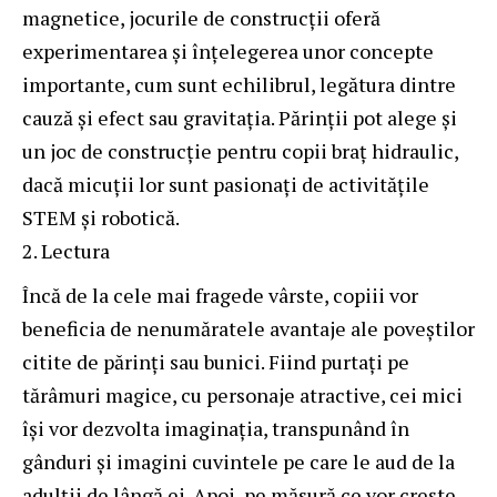
magnetice, jocurile de construcții oferă
experimentarea și înțelegerea unor concepte
importante, cum sunt echilibrul, legătura dintre
cauză și efect sau gravitația. Părinții pot alege și
un
joc de construcție pentru copii braț hidraulic
,
dacă micuții lor sunt pasionați de activitățile
STEM și robotică.
Lectura
Încă de la cele mai fragede vârste, copiii vor
beneficia de nenumăratele avantaje ale poveștilor
citite de părinți sau bunici. Fiind purtați pe
tărâmuri magice, cu personaje atractive, cei mici
își vor dezvolta imaginația, transpunând în
gânduri și imagini cuvintele pe care le aud de la
adulții de lângă ei. Apoi, pe măsură ce vor crește,