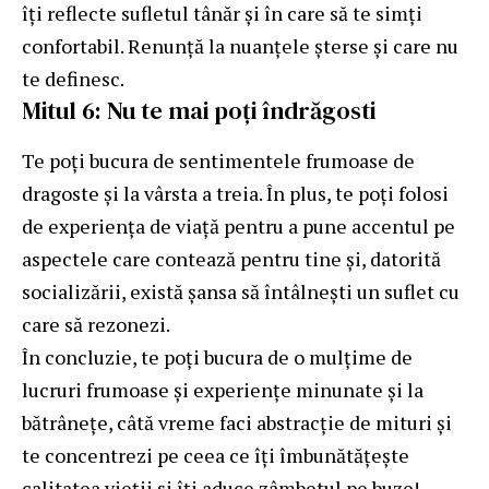
îți reflecte sufletul tânăr și în care să te simți
confortabil. Renunță la nuanțele șterse și care nu
te definesc.
Mitul 6: Nu te mai poți îndrăgosti
Te poți bucura de sentimentele frumoase de
dragoste și la vârsta a treia. În plus, te poți folosi
de experiența de viață pentru a pune accentul pe
aspectele care contează pentru tine și, datorită
socializării, există șansa să întâlnești un suflet cu
care să rezonezi.
În concluzie, te poți bucura de o mulțime de
lucruri frumoase și experiențe minunate și la
bătrânețe, câtă vreme faci abstracție de mituri și
te concentrezi pe ceea ce îți îmbunătățește
calitatea vieții și îți aduce zâmbetul pe buze!