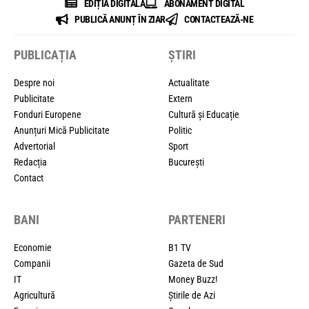
EDIȚIA DIGITALĂ
ABONAMENT DIGITAL
PUBLICĂ ANUNȚ ÎN ZIAR
CONTACTEAZĂ-NE
PUBLICAȚIA
ȘTIRI
Despre noi
Actualitate
Publicitate
Extern
Fonduri Europene
Cultură și Educație
Anunțuri Mică Publicitate
Politic
Advertorial
Sport
Redacția
București
Contact
BANI
PARTENERI
Economie
B1 TV
Companii
Gazeta de Sud
IT
Money Buzz!
Agricultură
Știrile de Azi