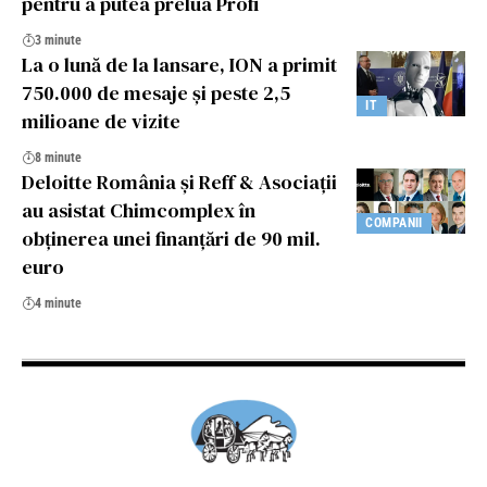
pentru a putea prelua Profi
3 minute
La o lună de la lansare, ION a primit
750.000 de mesaje și peste 2,5
IT
milioane de vizite
8 minute
Deloitte România și Reff & Asociații
au asistat Chimcomplex în
COMPANII
obținerea unei finanțări de 90 mil.
euro
4 minute