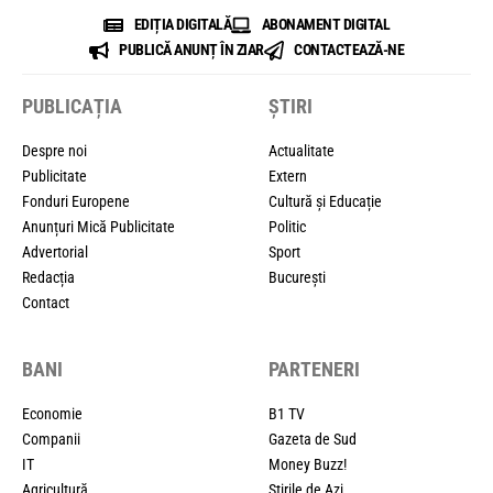
EDIȚIA DIGITALĂ
ABONAMENT DIGITAL
PUBLICĂ ANUNȚ ÎN ZIAR
CONTACTEAZĂ-NE
PUBLICAȚIA
ȘTIRI
Despre noi
Actualitate
Publicitate
Extern
Fonduri Europene
Cultură și Educație
Anunțuri Mică Publicitate
Politic
Advertorial
Sport
Redacția
București
Contact
BANI
PARTENERI
Economie
B1 TV
Companii
Gazeta de Sud
IT
Money Buzz!
Agricultură
Știrile de Azi