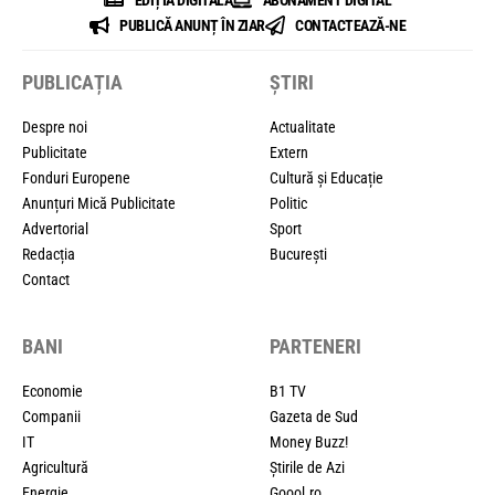
PUBLICĂ ANUNȚ ÎN ZIAR
CONTACTEAZĂ-NE
PUBLICAȚIA
ȘTIRI
Despre noi
Actualitate
Publicitate
Extern
Fonduri Europene
Cultură și Educație
Anunțuri Mică Publicitate
Politic
Advertorial
Sport
Redacția
București
Contact
BANI
PARTENERI
Economie
B1 TV
Companii
Gazeta de Sud
IT
Money Buzz!
Agricultură
Știrile de Azi
Energie
Goool.ro