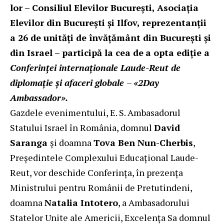
lor – Consiliul Elevilor București, Asociația
Elevilor din București și Ilfov, reprezentanții
a 26 de unități de învățământ din București și
din Israel – participă la cea de
a opta ediție a
Conferinței internaționale Laude-Reut de
diplomație și afaceri globale
–
«2Day
Ambassador».
Gazdele evenimentului, E. S. Ambasadorul
Statului Israel în România, domnul
David
Saranga
și doamna
Tova Ben Nun-Cherbis
,
Președintele Complexului Educațional Laude-
Reut, vor deschide Conferința, în prezența
Ministrului pentru Românii de Pretutindeni,
doamna
Natalia Intotero
, a Ambasadorului
Statelor Unite ale Americii, Excelența Sa domnul