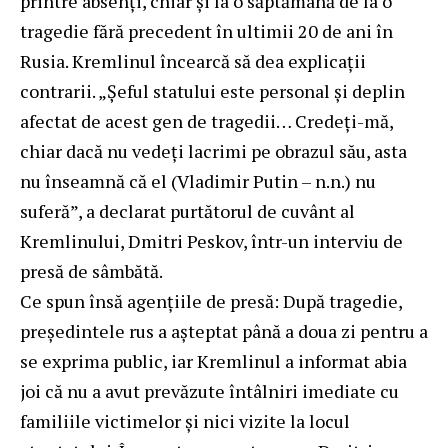
printre absenți, chiar și la o săptămână de la o
tragedie fără precedent în ultimii 20 de ani în
Rusia. Kremlinul încearcă să dea explicații
contrarii. „Șeful statului este personal și deplin
afectat de acest gen de tragedii… Credeți-mă,
chiar dacă nu vedeți lacrimi pe obrazul său, asta
nu înseamnă că el (Vladimir Putin – n.n.) nu
suferă”, a declarat purtătorul de cuvânt al
Kremlinului, Dmitri Peskov, într-un interviu de
presă de sâmbătă.
Ce spun însă agențiile de presă: După tragedie,
președintele rus a așteptat până a doua zi pentru a
se exprima public, iar Kremlinul a informat abia
joi că nu a avut prevăzute întâlniri imediate cu
familiile victimelor și nici vizite la locul