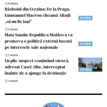
4 minute
Războiul din Ucraina: De la Praga,
Emmanuel Macron cheamă Aliații
EXTERN
„să nu fie lași”
3 minute
Maia Sandu: Republica Moldova va
promova o politică externă bazată
EXTERN
pe interesele sale naţionale
1 minute
Un plic suspect conținând otravă,
adresat Casei Albe, interceptat
EXTERN
înainte de a ajunge la destinație
1 minute