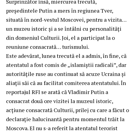
Surprinzător însă, miercurea trecută,
președintele Putin a mers în regiunea Tver,
situată în nord-vestul Moscovei, pentru a vizita…
un muzeu istoric și a se întâlni cu personalități
din domeniul Culturii. Joi, el a participat la o
reuniune consacrată… turismului.
Este adevărat, lunea trecută el a admis, în fine, că
atentatul a fost comis de „islamiștii radicali”, dar
autoritățile ruse au continuat să acuze Ucraina și
aliații săi că au facilitat comiterea atentatului. În
reportajul RFI se arată că Vladimir Putin a
consacrat două ore vizitei la muzeul istoric,
acțiune consacrată Culturii, prilej cu care a făcut o
declarație halucinantă pentru momentul trăit la
Moscova. El nu s-a referit la atentatul terorist