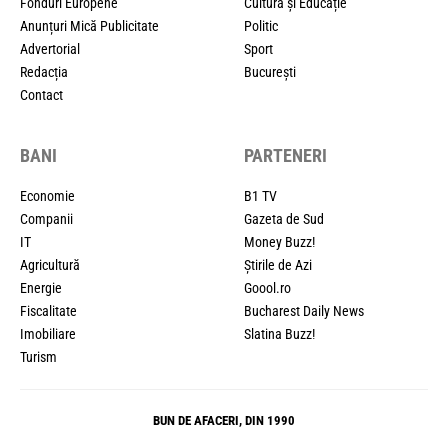
Fonduri Europene
Cultură și Educație
Anunțuri Mică Publicitate
Politic
Advertorial
Sport
Redacția
București
Contact
BANI
PARTENERI
Economie
B1 TV
Companii
Gazeta de Sud
IT
Money Buzz!
Agricultură
Știrile de Azi
Energie
Goool.ro
Fiscalitate
Bucharest Daily News
Imobiliare
Slatina Buzz!
Turism
BUN DE AFACERI, DIN 1990