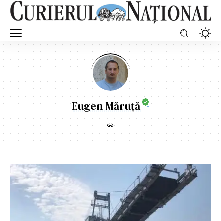
Eugen Măruță