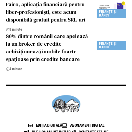
Fairo, aplicația financiară pentru
liber-profesionişti, este acum
FINANȚE ȘI
BĂNCI
disponibilă gratuit pentru SRL-uri
3 minute
80% dintre românii care apelează
la un broker de credite
FINANȚE ȘI
BĂNCI
achiziţionează imobile foarte
spaţioase prin credite bancare
4 minute
EDIȚIA DIGITALĂ
ABONAMENT DIGITAL