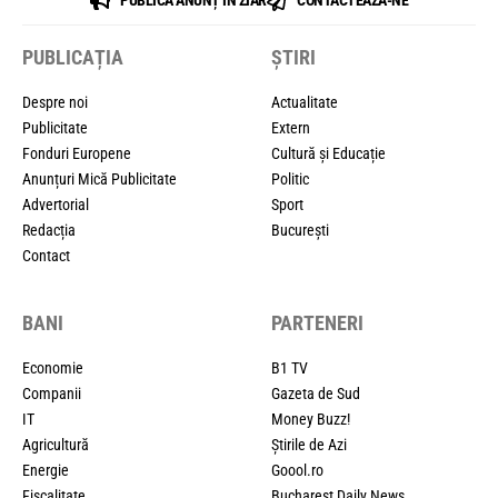
PUBLICĂ ANUNȚ ÎN ZIAR
CONTACTEAZĂ-NE
PUBLICAȚIA
ȘTIRI
Despre noi
Actualitate
Publicitate
Extern
Fonduri Europene
Cultură și Educație
Anunțuri Mică Publicitate
Politic
Advertorial
Sport
Redacția
București
Contact
BANI
PARTENERI
Economie
B1 TV
Companii
Gazeta de Sud
IT
Money Buzz!
Agricultură
Știrile de Azi
Energie
Goool.ro
Fiscalitate
Bucharest Daily News