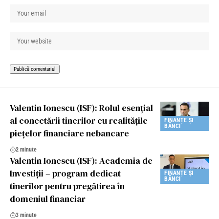
Valentin Ionescu (ISF): Rolul esențial
al conectării tinerilor cu realitățile
FINANȚE ȘI
BĂNCI
piețelor financiare nebancare
2 minute
Valentin Ionescu (ISF): Academia de
Investiții – program dedicat
FINANȚE ȘI
BĂNCI
tinerilor pentru pregătirea în
domeniul financiar
3 minute