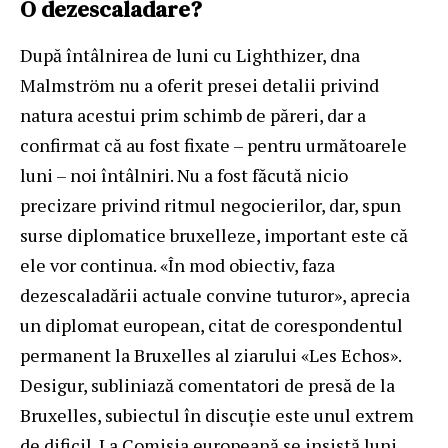
O dezescaladare?
După întâlnirea de luni cu Lighthizer, dna
Malmström nu a oferit presei detalii privind
natura acestui prim schimb de păreri, dar a
confirmat că au fost fixate – pentru următoarele
luni – noi întâlniri. Nu a fost făcută nicio
precizare privind ritmul negocierilor, dar, spun
surse diplomatice bruxelleze, important este că
ele vor continua. «În mod obiectiv, faza
dezescaladării actuale convine tuturor», aprecia
un diplomat european, citat de corespondentul
permanent la Bruxelles al ziarului «Les Echos».
Desigur, subliniază comentatori de presă de la
Bruxelles, subiectul în discuție este unul extrem
de dificil. La Comisia europeană se insistă luni