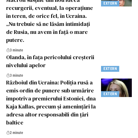
EXTERN
recurgerii, eventual, la operațiune
în teren, de orice fel, în Ucraina.
„Nu trebuie să ne lăsăm intimidați
de Rusia, nu avem în față o mare
putere.
3 minute
Olanda, în fața pericolului creșterii
nivelului apelor
EXTERN
3 minute
Războiul din Ucraina: Poliția rusă a
emis ordin de punere sub urmărire
EXTERN
împotriva premierului Estoniei, dna
Kaja Kallas, precum și amenințări la
adresa altor responsabili din țări
baltice
2 minute