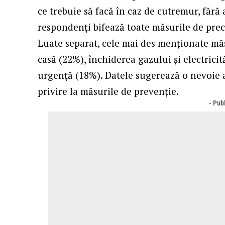
ce trebuie să facă în caz de cutremur, fără
respondenți bifează toate măsurile de pre
Luate separat, cele mai des menționate măsu
casă (22%), închiderea gazului și electrici
urgență (18%). Datele sugerează o nevoie a
privire la măsurile de prevenție.
- Publ