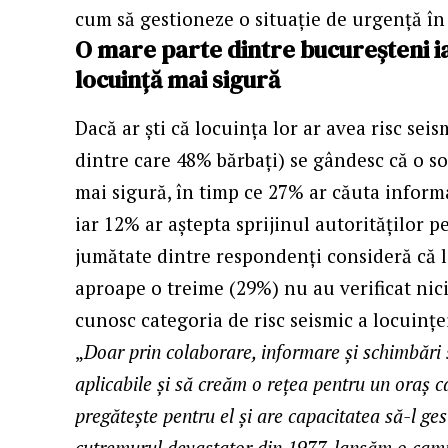
cum să gestioneze o situație de urgență în
O mare parte dintre bucureșteni ia
locuință mai sigură
Dacă ar ști că locuința lor ar avea risc sei
dintre care 48% bărbați) se gândesc că o so
mai sigură, în timp ce 27% ar căuta informa
iar 12% ar aștepta sprijinul autorităților p
jumătate dintre respondenți consideră că l
aproape o treime (29%) nu au verificat nic
cunosc categoria de risc seismic a locuințe
„
Doar prin colaborare, informare și schimbări
aplicabile și să creăm o rețea pentru un oraș ca
pregătește pentru el și are capacitatea să-l g
cutremurul devastator din 1977, lansăm o campa