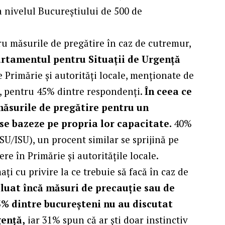
a nivelul Bucureștiului de 500 de
u măsurile de pregătire în caz de cutremur,
rtamentul pentru Situații de Urgență
 Primărie și autorități locale, menționate de
ă, pentru 45% dintre respondenți.
În ceea ce
măsurile de pregătire pentru un
 se bazeze pe propria lor capacitate.
40%
SU/ISU), un procent similar se sprijină pe
ere în Primărie și autoritățile locale.
ți cu privire la ce trebuie să facă în caz de
luat încă măsuri de precauție sau de
3% dintre bucureșteni
nu au discutat
gență,
iar 31% spun că ar ști doar instinctiv