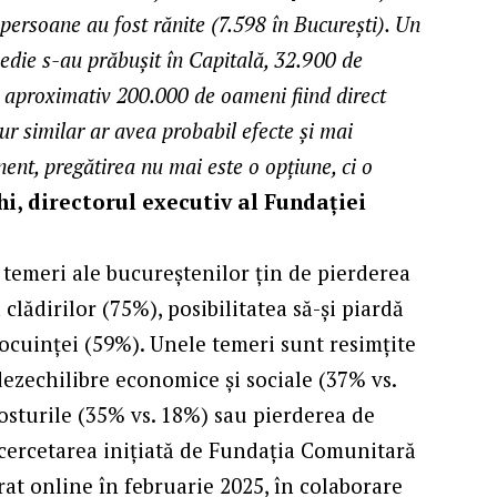
 persoane au fost rănite (7.598 în Bucureşti). Un
edie s-au prăbuşit în Capitală, 32.900 de
l, aproximativ 200.000 de oameni fiind direct
mur similar ar avea probabil efecte și mai
nent, pregătirea nu mai este o opțiune, ci o
i, directorul executiv al Fundației
 temeri ale bucureștenilor țin de pierderea
lădirilor (75%), posibilitatea să-și piardă
 locuinței (59%). Unele temeri sunt resimțite
dezechilibre economice și sociale (37% vs.
posturile (35% vs. 18%) sau pierderea de
 cercetarea inițiată de Fundația Comunitară
rat online în februarie 2025, în colaborare