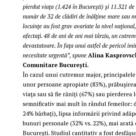
pierdut viaţa (1.424 în Bucureşti) şi 11.321 de
număr de 32 de clădiri de înălţime mare sau m
locuinţe au fost grav avariate la nivel naţiona
afectaţi. 48 de ani de ani mai târziu, un cutre
devastatoare. În fața unui astfel de pericol imi
necesitate urgentă”, spune
Alina Kasprovsch
Comunitare București.
În cazul unui cutremur major, principalele
unor persoane apropiate (83%), prăbușirea c
viața sau să fie răniți (67%) sau pierderea
semnificativ mai mult în rândul femeilor: 
24% bărbați), lipsa informării privind adă
bunuri personale (32% vs. 22%), mai arată
București. Studiul cantitativ a fost desfășu