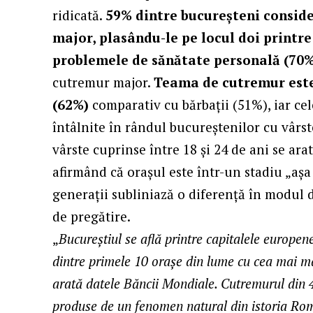
ridicată.
59% dintre bucureșteni conside
major, plasându-le pe locul doi printre
problemele de sănătate personală (70%
cutremur major.
Teama de cutremur este
(62%)
comparativ cu bărbații (51%), iar ce
întâlnite în rândul bucureștenilor cu vârste
vârste cuprinse între 18 și 24 de ani se ar
afirmând că orașul este într-un stadiu „așa 
generații subliniază o diferență în modul de
de pregătire.
„
Bucureștiul se află printre capitalele europen
dintre primele 10 orașe din lume cu cea mai ma
arată datele Băncii Mondiale. Cutremurul din 
produse de un fenomen natural din istoria Rom