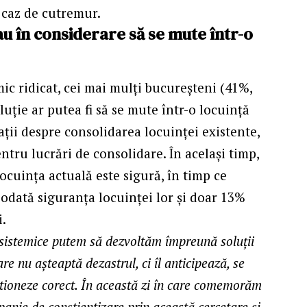
 caz de cutremur.
u în considerare să se mute într-o
smic ridicat, cei mai mulți bucureșteni (41%,
luție ar putea fi să se mute într-o locuință
ții despre consolidarea locuinței existente,
entru lucrări de consolidare. În același timp,
ocuința actuală este sigură, în timp ce
iodată siguranța locuinței lor și doar 13%
i.
 sistemice putem să dezvoltăm împreună soluții
re nu așteaptă dezastrul, ci îl anticipează, se
estioneze corect. În această zi în care comemorăm
nie de conștientizare prin această cercetare și