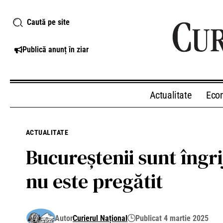
Caută pe site
Publică anunț în ziar
Actualitate
Eco
ACTUALITATE
Bucureștenii sunt îngri
nu este pregătit
Autor
Curierul Național
Publicat 4 martie 2025