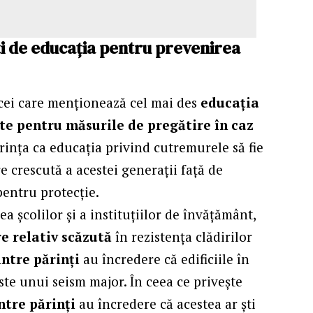
ți de educația pentru prevenirea
t cei care menționează cel mai des
educația
ate pentru măsurile de pregătire în caz
rința ca educația privind cutremurele să fie
re crescută a acestei generații față de
pentru protecție.
ea școlilor și a instituțiilor de învățământ,
e relativ scăzută
în rezistența clădirilor
ntre părinți
au încredere că edificiile în
iste unui seism major. În ceea ce privește
ntre părinți
au încredere că acestea ar ști