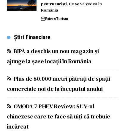
pentru turiști. Ce se va vedea în
România
Extern
Turism
Știri Financiare
BIPA a deschis un nou magazin și
ajunge la șase locații în România
Plus de 80.000 metri pătrați de spații
comerciale noi de la începutul anului
OMODA 7 PHEV Review: SUV-ul
chinezesc care te face să uiți că trebuie
încărcat