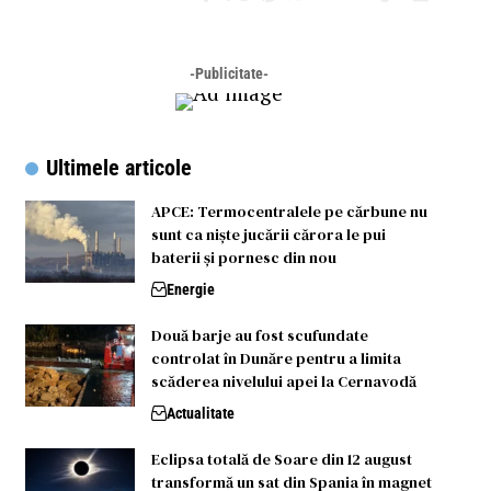
-Publicitate-
Ultimele articole
APCE: Termocentralele pe cărbune nu
sunt ca niște jucării cărora le pui
baterii și pornesc din nou
Energie
Două barje au fost scufundate
controlat în Dunăre pentru a limita
scăderea nivelului apei la Cernavodă
Actualitate
Eclipsa totală de Soare din 12 august
transformă un sat din Spania în magnet