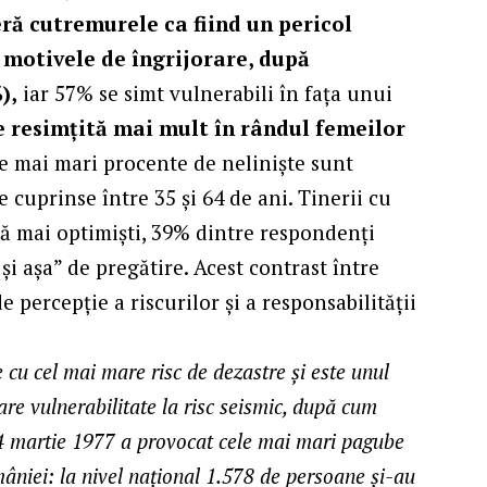
ră cutremurele ca fiind un pericol
 motivele de îngrijorare, după
),
iar 57% se simt vulnerabili în fața unui
 resimțită mai mult în rândul femeilor
le mai mari procente de neliniște sunt
 cuprinse între 35 și 64 de ani. Tinerii cu
ată mai optimiști, 39% dintre respondenți
și așa” de pregătire. Acest contrast între
 percepție a riscurilor și a responsabilității
e cu cel mai mare risc de dezastre și este unul
re vulnerabilitate la risc seismic, după cum
4 martie 1977 a provocat cele mai mari pagube
âniei: la nivel naţional 1.578 de persoane şi-au