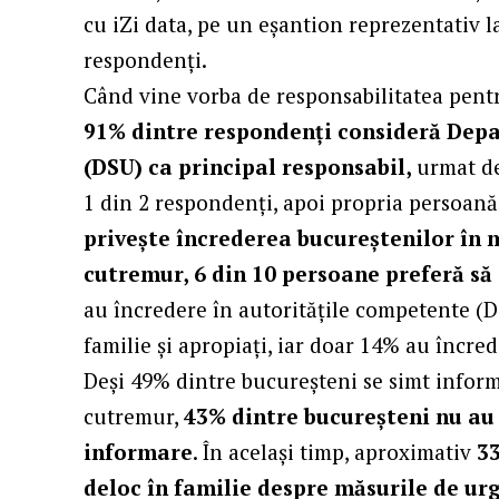
cu iZi data, pe un eșantion reprezentativ l
respondenți.
Când vine vorba de responsabilitatea pentr
91% dintre respondenți consideră Depa
(DSU) ca principal responsabil,
urmat de
1 din 2 respondenți, apoi propria persoan
privește încrederea bucureștenilor în 
cutremur, 6 din 10 persoane preferă să
au încredere în autoritățile competente (D
familie și apropiați, iar doar 14% au încred
Deși 49% dintre bucureșteni se simt informa
cutremur,
43% dintre bucureșteni nu au 
informare
. În același timp, aproximativ
3
deloc în familie despre măsurile de ur