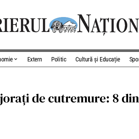
nomie
Extern
Politic
Cultură și Educație
Spo
jorați de cutremure: 8 din