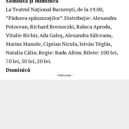
Sâmbătă şi duminică
La Teatrul Naţional Bucureşti, de la 19.00,
”Pădurea spânzuraţilor”. Distribuție: Alexandru
Potocean, Richard Bovnoczki, Raluca Aprodu,
Vitalie Bichir, Ada Galeș, Alexandra Sălceanu,
Marius Manole, Ciprian Nicula, István Téglás,
Natalia Călin. Regie: Radu Afrim. Bilete: 100 lei,
70 lei, 50 lei, 20 lei.
Duminică
- Publicitate -