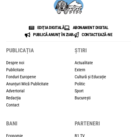
EDIȚIA DIGITALĂ
ABONAMENT DIGITAL
PUBLICĂ ANUNȚ ÎN ZIAR
CONTACTEAZĂ-NE
PUBLICAȚIA
ȘTIRI
Despre noi
Actualitate
Publicitate
Extern
Fonduri Europene
Cultură și Educație
Anunțuri Mică Publicitate
Politic
Advertorial
Sport
Redacția
București
Contact
BANI
PARTENERI
Economie
B1 TV