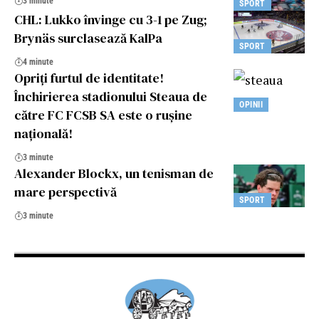
3 minute
SPORT
CHL: Lukko învinge cu 3-1 pe Zug;
Brynäs surclasează KalPa
SPORT
4 minute
Opriți furtul de identitate!
Închirierea stadionului Steaua de
OPINII
către FC FCSB SA este o rușine
națională!
3 minute
Alexander Blockx, un tenisman de
mare perspectivă
SPORT
3 minute