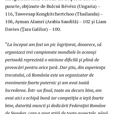
puncte, obținute de Bulcsú Révész (Ungaria) –
116, Taweesap Kongkitchertchoo (Thailanda) –
106, Ayman Alamri (Arabia Saudită) – 102 și Liam
Davies (Țara Galilor) – 100.
“
La început am fost un pic îngrijorat, deoarece, să
organizezi trei campionate mondiale în aceeași
perioadă reprezintă o misiune dificilă și plină de
provocări pentru orice țară. Dar știu, din experiența
trecutului, că România este un organizator de
evenimente foarte puternic și am avut toată
încrederea. Într-un final, toate au decurs bine, am
avut aici o echipă bună iar competiția a ieșit foarte
bine, datorită muncii și dedicării Federației Române
de Snooker, care a avut grijă de toate aspectele, până