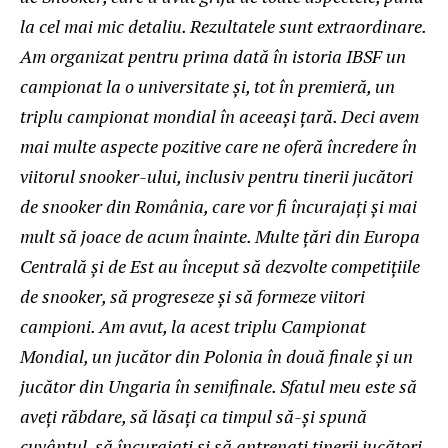
la cel mai mic detaliu. Rezultatele sunt extraordinare.
Am organizat pentru prima dată în istoria IBSF un
campionat la o universitate și, tot în premieră, un
triplu campionat mondial în aceeași țară. Deci avem
mai multe aspecte pozitive care ne oferă încredere în
viitorul snooker-ului, inclusiv pentru tinerii jucători
de snooker din România, care vor fi încurajați și mai
mult să joace de acum înainte. Multe țări din Europa
Centrală și de Est au început să dezvolte competițiile
de snooker, să progreseze și să formeze viitori
campioni. Am avut, la acest triplu Campionat
Mondial, un jucător din Polonia în două finale și un
jucător din Ungaria în semifinale. Sfatul meu este să
aveți răbdare, să lăsați ca timpul să-și spună
cuvântul, să încurajați și să antrenați tinerii jucători.