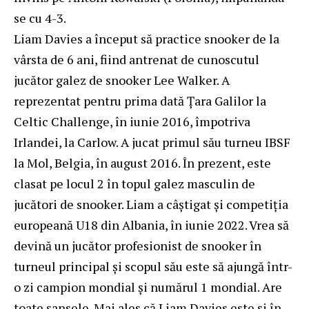
se cu 4-3.
Liam Davies a început să practice snooker de la
vârsta de 6 ani, fiind antrenat de cunoscutul
jucător galez de snooker Lee Walker. A
reprezentat pentru prima dată Țara Galilor la
Celtic Challenge, în iunie 2016, împotriva
Irlandei, la Carlow. A jucat primul său turneu IBSF
la Mol, Belgia, în august 2016. În prezent, este
clasat pe locul 2 în topul galez masculin de
jucători de snooker. Liam a câștigat și competiția
europeană U18 din Albania, în iunie 2022. Vrea să
devină un jucător profesionist de snooker în
turneul principal și scopul său este să ajungă într-
o zi campion mondial și numărul 1 mondial. Are
toate șansele. Mai ales că Liam Davies este și în