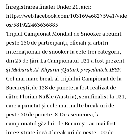
Înregistrarea finalei Under 21, aici:
https://web.facebook.com/103169468275941/vide
os/581922463636885
Triplul Campionat Mondial de Snooker a reunit
peste 150 de participanţi, oficiali și arbitri
internaționali de snooker la cele trei categorii,
din 25 de ţări. La Campionatul U21 a fost prezent
și
Mubarak Al-Khyarin (Qatar), președintele IBSF.
Cel mai mare break al triplului Campionat de la
București, de 128 de puncte, a fost realizat de
către Florian Nüßle (Austria), semifinalist la U21,
care a punctat și cele mai multe break-uri de
peste 50 de puncte: 8. De asemenea, la
campionatul găzduit de București au mai fost
înregistrate încă 4 break-uri de peste 100 de