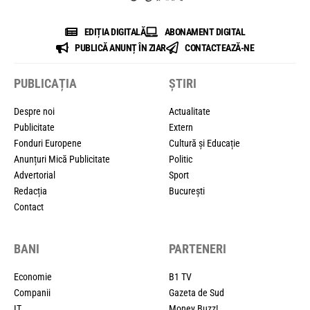
EDIȚIA DIGITALĂ
ABONAMENT DIGITAL
PUBLICĂ ANUNȚ ÎN ZIAR
CONTACTEAZĂ-NE
PUBLICAȚIA
ȘTIRI
Despre noi
Actualitate
Publicitate
Extern
Fonduri Europene
Cultură și Educație
Anunțuri Mică Publicitate
Politic
Advertorial
Sport
Redacția
București
Contact
BANI
PARTENERI
Economie
B1 TV
Companii
Gazeta de Sud
IT
Money Buzz!