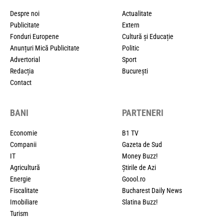
Despre noi
Actualitate
Publicitate
Extern
Fonduri Europene
Cultură și Educație
Anunțuri Mică Publicitate
Politic
Advertorial
Sport
Redacția
București
Contact
BANI
PARTENERI
Economie
B1 TV
Companii
Gazeta de Sud
IT
Money Buzz!
Agricultură
Știrile de Azi
Energie
Goool.ro
Fiscalitate
Bucharest Daily News
Imobiliare
Slatina Buzz!
Turism