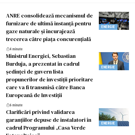
ANRE consolidează mecanismul de
furnizare de ultimă instanță pentru
ENERGIE
gaze naturale și încurajează
trecerea către piața concurențială
4 minute
Ministrul Energiei, Sebastian
Burduja, a prezentat în cadrul
ENERGIE
ședinței de guvern lista
propunerilor de investiții prioritare
care va fi transmisă către Banca
Europeană de Investiții
6 minute
Clarificări privind validarea
garanțiilor depuse de instalatori în
ENERGIE
cadrul Programului „Casa Verde