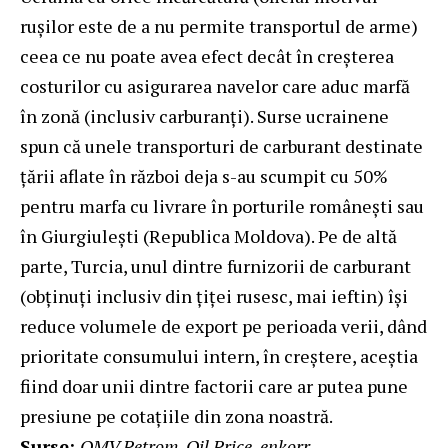
rușilor este de a nu permite transportul de arme)
ceea ce nu poate avea efect decât în creșterea
costurilor cu asigurarea navelor care aduc marfă
în zonă (inclusiv carburanți). Surse ucrainene
spun că unele transporturi de carburant destinate
țării aflate în război deja s-au scumpit cu 50%
pentru marfa cu livrare în porturile românești sau
în Giurgiulești (Republica Moldova). Pe de altă
parte, Turcia, unul dintre furnizorii de carburant
(obținuți inclusiv din țiței rusesc, mai ieftin) își
reduce volumele de export pe perioada verii, dând
prioritate consumului intern, în creștere, aceștia
fiind doar unii dintre factorii care ar putea pune
presiune pe cotațiile din zona noastră.
Surse:
OMV Petrom, Oil Price, enkorr