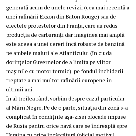
generată acum de unele revizii (cea mai recentă a
unei rafinării Exxon din Baton Rouge) sau de
efectele protestelor din Franța, care au redus
producția de carburanți dar imaginea mai amplă
este aceea a unei cereri încă robuste de benzină
pe ambele maluri ale Atlanticului (în ciuda
dorințelor Guvernelor de a limita pe viitor
mașinile cu motor termic) pe fondul închiderii
treptate a mai multor rafinării europene în
ultimii ani.
În al treilea rând, vorbim despre cazul particular
al Mării Negre. Pe de o parte, situația din zonă s-a
complicat în condițiile așa-zisei blocade impuse
de Rusia pentru orice navă care se îndreaptă spre
Ucraina cu orice încărcătură (oficial motivul