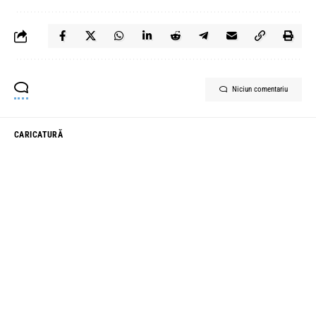
Niciun comentariu
CARICATURĂ
Caricatura zilei
Autor
Mateo
Publicat 9 martie 2025