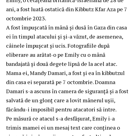
Emily, o cetățeană britanică-israeliană de 28 de
ani, a fost luată ostatică din Kibbutz Kfar Aza pe 7
octombrie 2023.
A fost împușcată în mână și dusă în Gaza din casa
ei în timpul atacului și și-a văzut, de asemenea,
câinele împușcat și ucis. Fotografiile după
eliberare au arătat-o ​​pe Emily cu o mână
bandajată și două degete lipsă de la acel atac.
Mama ei, Mandy Damari, a fost și ea în kibbutzul
din casa ei separată pe 7 octombrie. Doamna
Damari s-a ascuns în camera de siguranță și a fost
salvată de un glonț care a lovit mânerul ușii,
făcându-i imposibil pentru atacatori să intre.
Pe măsură ce atacul s-a desfășurat, Emily i-a
trimis mamei ei un mesaj text care conținea o