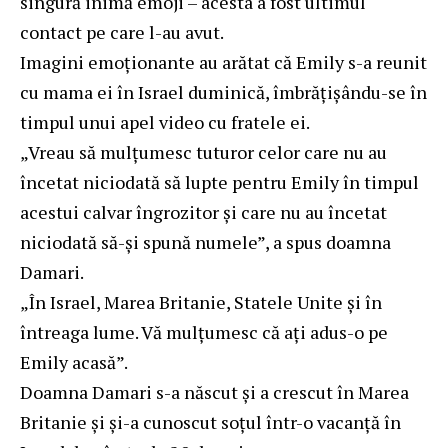
singură inimă emoji – acesta a fost ultimul
contact pe care l-au avut.
Imagini emoționante au arătat că Emily s-a reunit
cu mama ei în Israel duminică, îmbrățișându-se în
timpul unui apel video cu fratele ei.
„Vreau să mulțumesc tuturor celor care nu au
încetat niciodată să lupte pentru Emily în timpul
acestui calvar îngrozitor și care nu au încetat
niciodată să-și spună numele”, a spus doamna
Damari.
„În Israel, Marea Britanie, Statele Unite și în
întreaga lume. Vă mulțumesc că ați adus-o pe
Emily acasă”.
Doamna Damari s-a născut și a crescut în Marea
Britanie și și-a cunoscut soțul într-o vacanță în