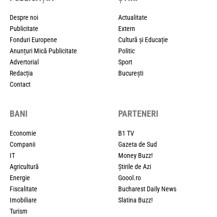
Despre noi
Actualitate
Publicitate
Extern
Fonduri Europene
Cultură și Educație
Anunțuri Mică Publicitate
Politic
Advertorial
Sport
Redacția
București
Contact
BANI
PARTENERI
Economie
B1 TV
Companii
Gazeta de Sud
IT
Money Buzz!
Agricultură
Știrile de Azi
Energie
Goool.ro
Fiscalitate
Bucharest Daily News
Imobiliare
Slatina Buzz!
Turism