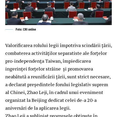
Foto: CRI online
Valorificarea rolului legii împotriva scindării țării,
combaterea activităților separatiste ale forțelor
pro-independența Taiwan, împiedicarea
ingerinței forțelor străine și promovarea
neabătută a reunificării țării, sunt strict necesare,
a declarat președintele forului legislativ suprem
al Chinei, Zhao Leji, în cadrul unui eveniment
organizat la Beijing dedicat celei de-a 20-a
aniversări de la aplicarea legii.
Zhao Leji a subliniat progresele obținute în