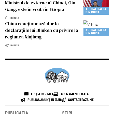
Ministrul de externe al Chinei, Qin
Gang, este în vizită în Etiopia
ACTUALITATEA
DIN CHINA
1 minute
China reacționează dur la
declarațiile lui Blinken cu privire la
ACTUALITATEA
DIN CHINA
regiunea Xinjiang
1 minute
EDIȚIA DIGITALĂ
ABONAMENT DIGITAL
PUBLICĂ ANUNȚ ÎN ZIAR
CONTACTEAZĂ-NE
PUBLICAȚIA
ȘTIRI