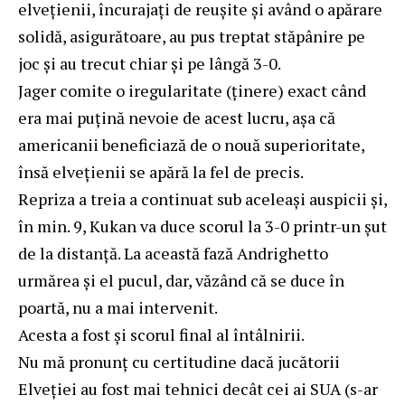
elvețienii, încurajați de reușite și având o apărare
solidă, asigurătoare, au pus treptat stăpânire pe
joc și au trecut chiar și pe lângă 3-0.
Jager comite o iregularitate (ținere) exact când
era mai puțină nevoie de acest lucru, așa că
americanii beneficiază de o nouă superioritate,
însă elvețienii se apără la fel de precis.
Repriza a treia a continuat sub aceleași auspicii și,
în min. 9, Kukan va duce scorul la 3-0 printr-un șut
de la distanță. La această fază Andrighetto
urmărea și el pucul, dar, văzând că se duce în
poartă, nu a mai intervenit.
Acesta a fost și scorul final al întâlnirii.
Nu mă pronunț cu certitudine dacă jucătorii
Elveției au fost mai tehnici decât cei ai SUA (s-ar