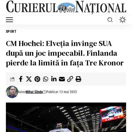
SPORT
CM Hochei: Elveția învinge SUA
după un joc impecabil. Finlanda
pierde la limită în fața Tre Kronor
Autor
Mihai Gîndu
Publicat 13 mai 2025