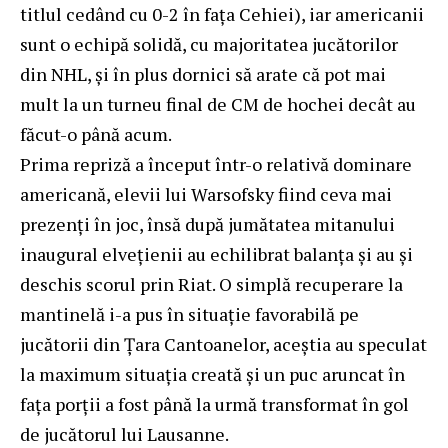
titlul cedând cu 0-2 în fața Cehiei), iar americanii
sunt o echipă solidă, cu majoritatea jucătorilor
din NHL, și în plus dornici să arate că pot mai
mult la un turneu final de CM de hochei decât au
făcut-o până acum.
Prima repriză a început într-o relativă dominare
americană, elevii lui Warsofsky fiind ceva mai
prezenți în joc, însă după jumătatea mitanului
inaugural elvețienii au echilibrat balanța și au și
deschis scorul prin Riat. O simplă recuperare la
mantinelă i-a pus în situație favorabilă pe
jucătorii din Țara Cantoanelor, aceștia au speculat
la maximum situația creată și un puc aruncat în
fața porții a fost până la urmă transformat în gol
de jucătorul lui Lausanne.