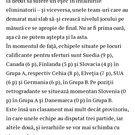
la debut să sufere un eșec în întâlnirile
eliminatorii – și viceversa, unele team-uri care au
demarat mai slab să-și crească nivelul jocului pe
măsură ce se apropie de final. Nu ar fi prima oară,
așa că ne putem aștepta și la asta.
În momentul de față, echipele situate pe locuri
calificante pentru sferturi sunt Suedia (9 p),
Canada (6 p), Finlanda (5 p) și Slovacia (4 p) în
Grupa A, respectiv Cehia (8 p), Elveția (7 p), SUA
(6 p) și Germania (6 p), în Grupa B. Pe poziții
retrogradante se situează momentan Slovenia (0
p) în Grupa A și Danemarca (0 p) în Grupa B.
Este însă un clasament mai mult decât provizoriu,
în care unele echipe au disputat trei partide, iar
altele două, și ierarhiile se vor mai schimba cu