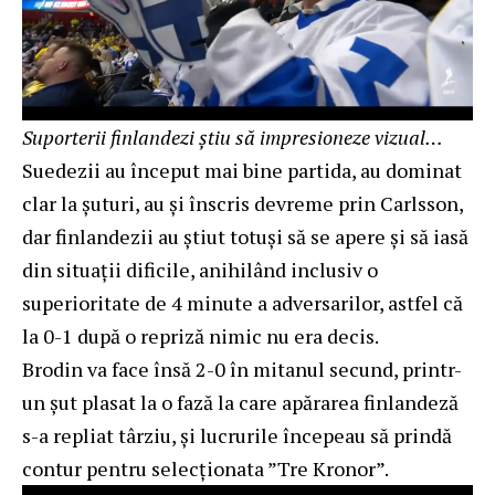
Suporterii finlandezi știu să impresioneze vizual…
Suedezii au început mai bine partida, au dominat
clar la șuturi, au și înscris devreme prin Carlsson,
dar finlandezii au știut totuși să se apere și să iasă
din situații dificile, anihilând inclusiv o
superioritate de 4 minute a adversarilor, astfel că
la 0-1 după o repriză nimic nu era decis.
Brodin va face însă 2-0 în mitanul secund, printr-
un șut plasat la o fază la care apărarea finlandeză
s-a repliat târziu, și lucrurile începeau să prindă
contur pentru selecționata ”Tre Kronor”.