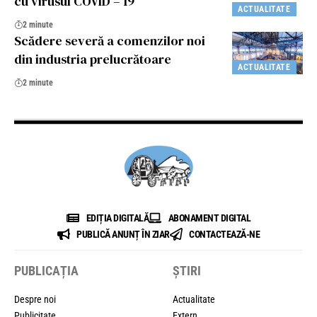
cu virusul COVID – 19
ACTUALITATE
2 minute
Scădere severă a comenzilor noi
din industria prelucrătoare
ACTUALITATE
2 minute
EDIȚIA DIGITALĂ
ABONAMENT DIGITAL
PUBLICĂ ANUNȚ ÎN ZIAR
CONTACTEAZĂ-NE
PUBLICAȚIA
ȘTIRI
Despre noi
Actualitate
Publicitate
Extern