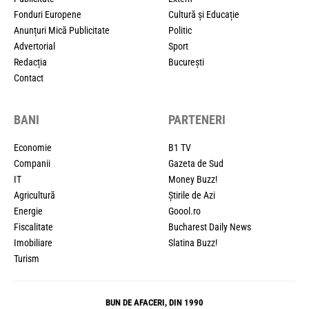
Fonduri Europene
Cultură și Educație
Anunțuri Mică Publicitate
Politic
Advertorial
Sport
Redacția
București
Contact
BANI
PARTENERI
Economie
B1 TV
Companii
Gazeta de Sud
IT
Money Buzz!
Agricultură
Știrile de Azi
Energie
Goool.ro
Fiscalitate
Bucharest Daily News
Imobiliare
Slatina Buzz!
Turism
BUN DE AFACERI, DIN 1990