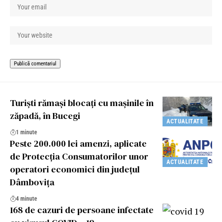
Turiști rămași blocați cu mașinile în
zăpadă, în Bucegi
ACTUALITATE
1 minute
Peste 200.000 lei amenzi, aplicate
de Protecția Consumatorilor unor
ACTUALITATE
operatori economici din județul
Dâmbovița
4 minute
168 de cazuri de persoane infectate