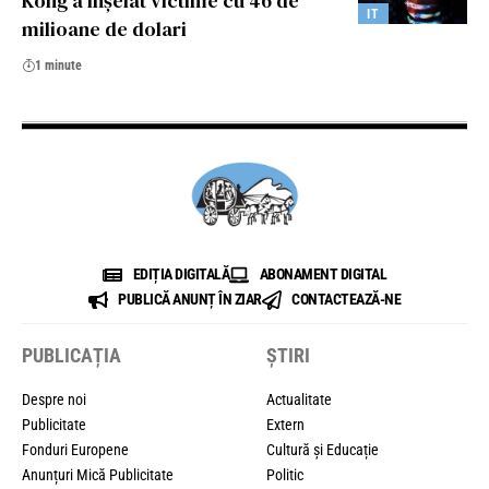
Kong a înșelat victime cu 46 de
IT
milioane de dolari
1 minute
EDIȚIA DIGITALĂ
ABONAMENT DIGITAL
PUBLICĂ ANUNȚ ÎN ZIAR
CONTACTEAZĂ-NE
PUBLICAȚIA
ȘTIRI
Despre noi
Actualitate
Publicitate
Extern
Fonduri Europene
Cultură și Educație
Anunțuri Mică Publicitate
Politic