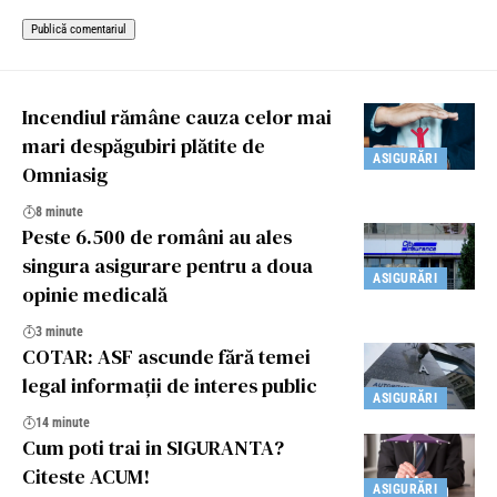
Incendiul rămâne cauza celor mai
mari despăgubiri plătite de
ASIGURĂRI
Omniasig
8 minute
Peste 6.500 de români au ales
singura asigurare pentru a doua
ASIGURĂRI
opinie medicală
3 minute
COTAR: ASF ascunde fără temei
legal informații de interes public
ASIGURĂRI
14 minute
Cum poti trai in SIGURANTA?
Citeste ACUM!
ASIGURĂRI