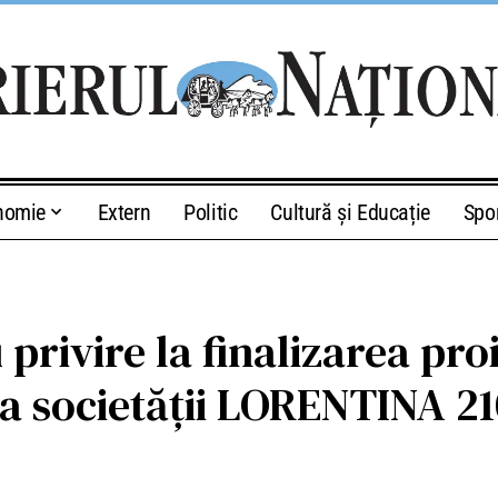
nomie
Extern
Politic
Cultură și Educație
Spo
rivire la finalizarea proie
a societății LORENTINA 210