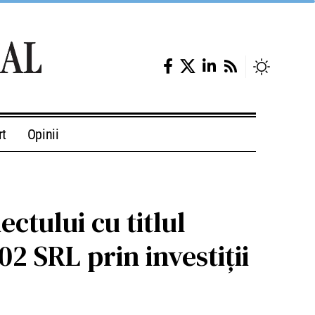
rt
Opinii
ctului cu titlul
2 SRL prin investiții