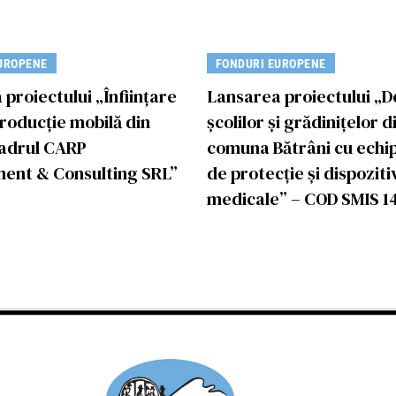
UROPENE
FONDURI EUROPENE
proiectului „Înființare
Lansarea proiectului „
roducție mobilă din
școlilor și grădinițelor d
cadrul CARP
comuna Bătrâni cu ech
nt & Consulting SRL”
de protecție și dispoziti
medicale” – COD SMIS 1