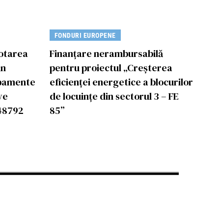
FONDURI EUROPENE
Dotarea
Finanțare nerambursabilă
in
pentru proiectul „Creșterea
ipamente
eficienței energetice a blocurilor
ve
de locuințe din sectorul 3 – FE
48792
85”