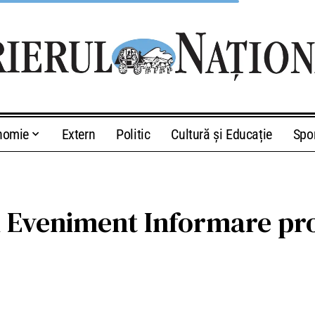
nomie
Extern
Politic
Cultură și Educație
Spo
veniment Informare proi