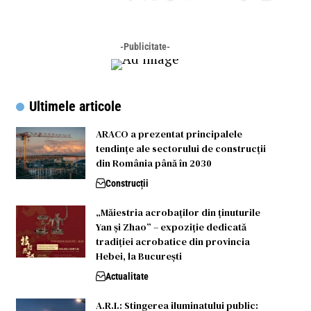
-Publicitate-
Ultimele articole
ARACO a prezentat principalele
tendințe ale sectorului de construcții
din România până în 2030
Construcții
„Măiestria acrobaților din ținuturile
Yan și Zhao” – expoziție dedicată
tradiției acrobatice din provincia
Hebei, la București
Actualitate
A.R.I.: Stingerea iluminatului public: