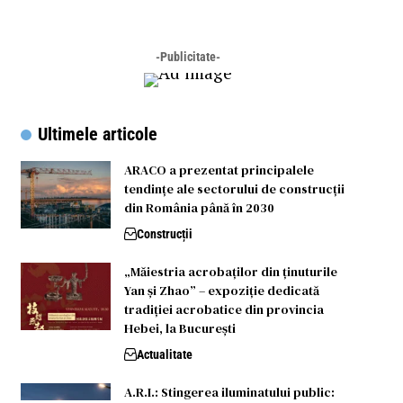
-Publicitate-
Ultimele articole
ARACO a prezentat principalele
tendințe ale sectorului de construcții
din România până în 2030
Construcții
„Măiestria acrobaților din ținuturile
Yan și Zhao” – expoziție dedicată
tradiției acrobatice din provincia
Hebei, la București
Actualitate
A.R.I.: Stingerea iluminatului public: