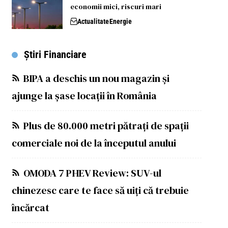
economii mici, riscuri mari
Actualitate
Energie
Știri Financiare
BIPA a deschis un nou magazin și
ajunge la șase locații în România
Plus de 80.000 metri pătrați de spații
comerciale noi de la începutul anului
OMODA 7 PHEV Review: SUV-ul
chinezesc care te face să uiți că trebuie
încărcat