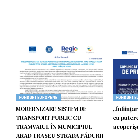
FONDURI EUROPENE
FONDURI E
MODERNIZARE SISTEM DE
„Înființa
TRANSPORT PUBLIC CU
cu puter
TRAMVAIUL ÎN MUNICIPIUL
acoperișu
ARAD TRASEU STRADA PĂDURII