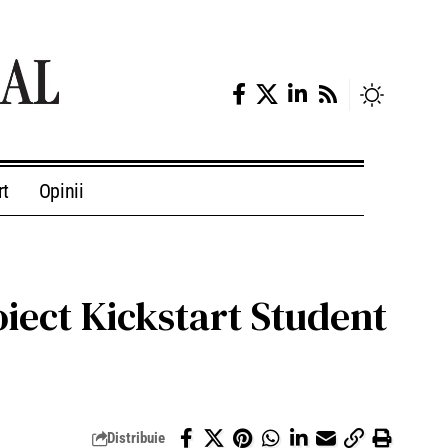
rt
Opinii
ect Kickstart Student
Distribuie