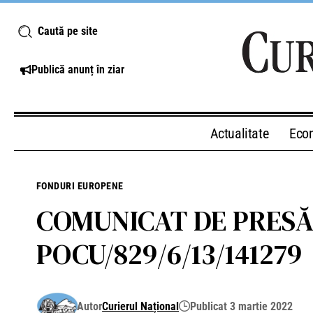
Caută pe site
Publică anunț în ziar
Actualitate
Eco
FONDURI EUROPENE
COMUNICAT DE PRESĂ E
POCU/829/6/13/141279
Autor
Curierul Național
Publicat 3 martie 2022