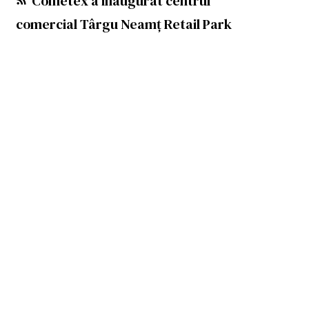
Cometex a inaugurat centrul
comercial Târgu Neamț Retail Park