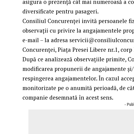
asigura o prezență cât mai numeroasă a com
diversificate pentru pasageri.
Consiliul Concurenţei invită persoanele fiz
observaţii cu privire la angajamentele pro
e-mail – la adresa servicii@consiliulconcur
Concurenţei, Piaţa Presei Libere nr.1, corp 
După ce analizează observațiile primite, Co
modificarea propunerii de angajamente și/
respingerea angajamentelor. În cazul accep
monitorizate pe o anumită perioadă, de căt
companie desemnată în acest sens.
- Publ