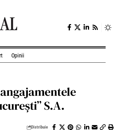
rt
Opinii
e angajamentele
curești” S.A.
Distribuie