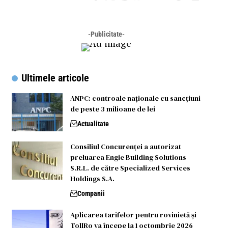
-Publicitate-
Ultimele articole
ANPC: controale naționale cu sancțiuni
de peste 3 milioane de lei
Actualitate
Consiliul Concurenţei a autorizat
preluarea Engie Building Solutions
S.R.L. de către Specialized Services
Holdings S.A.
Companii
Aplicarea tarifelor pentru rovinietă și
TollRo va începe la 1 octombrie 2026