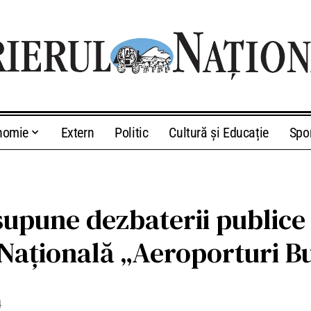
nomie
Extern
Politic
Cultură și Educație
Spo
 supune dezbaterii public
ațională „Aeroporturi Bu
4