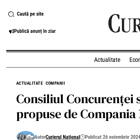
Caută pe site
Publică anunț în ziar
Actualitate
Eco
ACTUALITATE
COMPANII
Consiliul Concurenţei
propuse de Compania N
Autor
Curierul Național
Publicat 26 noiembrie 202