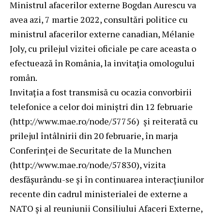
Ministrul afacerilor externe Bogdan Aurescu va
avea azi, 7 martie 2022, consultări politice cu
ministrul afacerilor externe canadian, Mélanie
Joly, cu prilejul vizitei oficiale pe care aceasta o
efectuează în România, la invitația omologului
român.
Invitația a fost transmisă cu ocazia convorbirii
telefonice a celor doi miniștri din 12 februarie
(
http://www.mae.ro/node/57756
) și reiterată cu
prilejul întâlnirii din 20 februarie, în marja
Conferinței de Securitate de la Munchen
(
http://www.mae.ro/node/57830
), vizita
desfășurându-se și în continuarea interacțiunilor
recente din cadrul ministerialei de externe a
NATO și al reuniunii Consiliului Afaceri Externe,