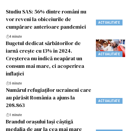
Studiu SAS: 56% dintre români nu
vor reveni la obiceiurile de
ACTUALITATE
cumpărare anterioare pandemiei
4 minute
Bugetul dedicat sărbătorilor de
iarnă crește cu 13% în 2024.
ACTUALITATE
Creșterea nu indică neapărat un
consum mai mare, ci acoperirea
inflației
5 minute
Numărul refugiaţilor ucraineni care
au părăsit România a ajuns la
ACTUALITATE
208.863
1 minute
Brandul orașului Iași câștigă
medalia de aur la cea mai mare