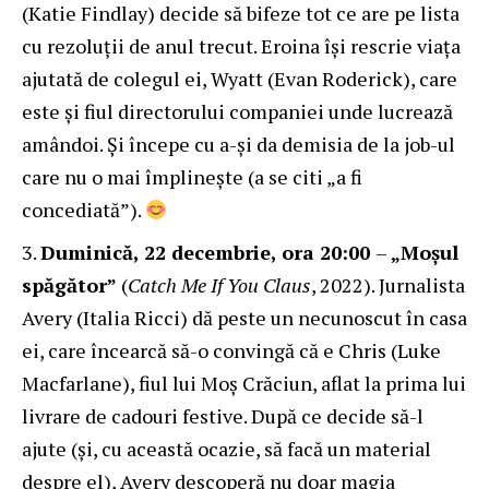
(Katie Findlay) decide să bifeze tot ce are pe lista
cu rezoluții de anul trecut. Eroina își rescrie viața
ajutată de colegul ei, Wyatt (Evan Roderick), care
este și fiul directorului companiei unde lucrează
amândoi. Și începe cu a-și da demisia de la job-ul
care nu o mai împlinește (a se citi „a fi
concediată”).
Duminică, 22 decembrie, ora 20:00
–
„Moșul
spăgător”
(
Catch Me If You Claus
, 2022). Jurnalista
Avery (Italia Ricci) dă peste un necunoscut în casa
ei, care încearcă să-o convingă că e Chris (Luke
Macfarlane), fiul lui Moș Crăciun, aflat la prima lui
livrare de cadouri festive. După ce decide să-l
ajute (și, cu această ocazie, să facă un material
despre el), Avery descoperă nu doar magia