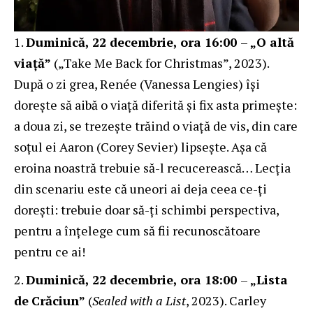
Duminică, 22 decembrie, ora 16:00
–
„O altă
viață”
(„Take Me Back for Christmas”, 2023).
După o zi grea, Renée (Vanessa Lengies) își
dorește să aibă o viață diferită și fix asta primește:
a doua zi, se trezește trăind o viață de vis, din care
soțul ei Aaron (Corey Sevier) lipsește. Așa că
eroina noastră trebuie să-l recucerească… Lecția
din scenariu este că uneori ai deja ceea ce-ți
dorești: trebuie doar să-ți schimbi perspectiva,
pentru a înțelege cum să fii recunoscătoare
pentru ce ai!
Duminică, 22 decembrie, ora 18:00
–
„Lista
de
Crăciun”
(
Sealed with a List
, 2023). Carley