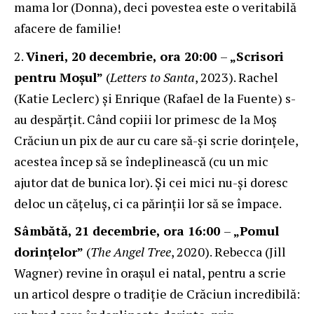
mama lor (Donna), deci povestea este o veritabilă
afacere de familie!
Vineri, 20 decembrie, ora 20:00
–
„Scrisori
pentru Moșul”
(
Letters to Santa
, 2023). Rachel
(Katie Leclerc) și Enrique (Rafael de la Fuente) s-
au despărțit. Când copiii lor primesc de la Moș
Crăciun un pix de aur cu care să-și scrie dorințele,
acestea încep să se îndeplinească (cu un mic
ajutor dat de bunica lor). Și cei mici nu-și doresc
deloc un cățeluș, ci ca părinții lor să se împace.
Sâmbătă, 21 decembrie, ora 16:00
–
„Pomul
dorințelor”
(
The Angel Tree
, 2020). Rebecca (Jill
Wagner) revine în orașul ei natal, pentru a scrie
un articol despre o tradiție de Crăciun incredibilă: