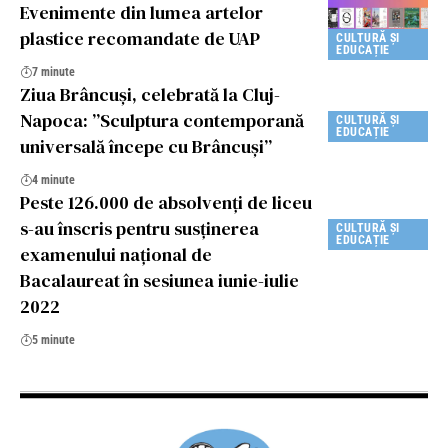
Evenimente din lumea artelor
plastice recomandate de UAP
CULTURĂ ȘI
EDUCAȚIE
7 minute
Ziua Brâncuși, celebrată la Cluj-
Napoca: ”Sculptura contemporană
CULTURĂ ȘI
EDUCAȚIE
universală începe cu Brâncuși”
4 minute
Peste 126.000 de absolvenţi de liceu
s-au înscris pentru susţinerea
CULTURĂ ȘI
EDUCAȚIE
examenului naţional de
Bacalaureat în sesiunea iunie-iulie
2022
5 minute