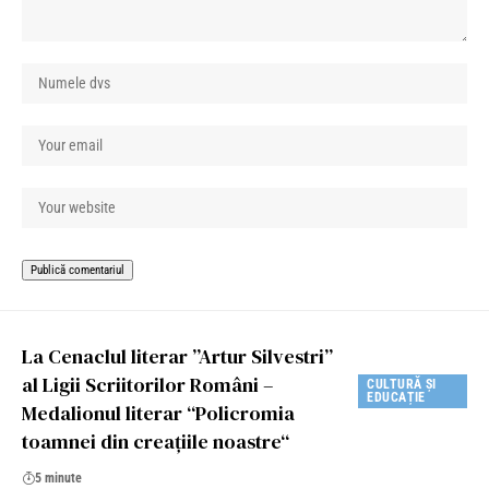
La Cenaclul literar ”Artur Silvestri”
al Ligii Scriitorilor Români –
CULTURĂ ȘI
EDUCAȚIE
Medalionul literar “Policromia
toamnei din creațiile noastre“
5 minute