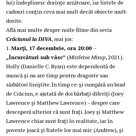
lui) îndeplinesc dorințe arzătoare, iar listele de
cadouri conțin ceva mai mult decât obiecte mult-
dorite.
Află mai multe despre noile filme din seria
Crăciunul la DIVA
, mai jos:
Marți, 17
decembrie, ora 20:00
–
„Încurcături sub vâsc”
(
Mistletoe Mixup
, 2021).
Holly (Danielle C. Ryan) este dependentă de
muncă și nu are timp pentru dragoste sau
sărbători liniștite. În timp ce-și cumpără un brad
de Crăciun, e ajutată de doi bărbați diferiți (Joey
Lawrence și Matthew Lawrence) – despre care
descoperă ulterior că sunt frați. Joey și Matthew
Lawrence chiar sunt frați în realitate, iar în
poveste joacă și fratele lor mai mic (Andrew), și