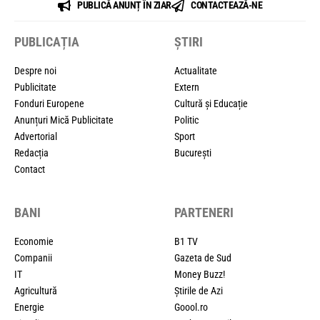
PUBLICĂ ANUNȚ ÎN ZIAR
CONTACTEAZĂ-NE
PUBLICAȚIA
ȘTIRI
Despre noi
Actualitate
Publicitate
Extern
Fonduri Europene
Cultură și Educație
Anunțuri Mică Publicitate
Politic
Advertorial
Sport
Redacția
București
Contact
BANI
PARTENERI
Economie
B1 TV
Companii
Gazeta de Sud
IT
Money Buzz!
Agricultură
Știrile de Azi
Energie
Goool.ro