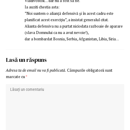
Vladivostok… dar nu a fost sa fie.
Ia auziti chestia asta:
”Noi suntem o alianță defensivă și în acest cadru este
planificat acest exercițiu”, a insistat generalul citat.
Alianta defensiva nu a purtat niciodata razboaie de aparare
(slava Domnului ca nu a avut nevoie!),
dar a bombardat Bosnia, Serbia, Afganistan, Libia, Siria…
Lasă un răspuns
Adresa ta de email nu va fi publicată.
Câmpurile obligatorii sunt
marcate cu
*