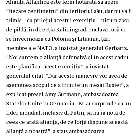
Alianța Atlantică este ferm hotărâtă să apere
”fiecare centimetru” din teritoriul său, dar nu va fi
trimis – cu prilejul acestui exercițiu – niciun zbor,
de pildă, în direcția Kaliningrad, enclavă rusă ce
se învecinează cu Polonia și Lituania, țări
membre ale NATO, a insistat generalul Gerhartz.
”Noi suntem o alianță defensivă și în acest cadru
este planificat acest exercițiu”, a insistat
generalul citat. ”Dar aceste manevre vor avea de
asemenea scopul de a trimite un mesaj Rusiei”, a
explicat presei Amy Gutmann, ambasadoarea
Statelor Unite în Germania. ”M-ar surprinde ca un
lider mondial, inclusiv dl Putin, să nu ia notă de
ceea ce arată alianța, de ce forță dispune această
alianță a noastră”, a spus ambasadoarea