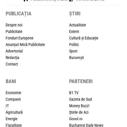
PUBLICAȚIA
ȘTIRI
Despre noi
Actualitate
Publicitate
Extern
Fonduri Europene
Cultură și Educație
Anunțuri Mică Publicitate
Politic
Advertorial
Sport
Redacția
București
Contact
BANI
PARTENERI
Economie
B1 TV
Companii
Gazeta de Sud
IT
Money Buzz!
Agricultură
Știrile de Azi
Energie
Goool.ro
Fiscalitate
Bucharest Daily News