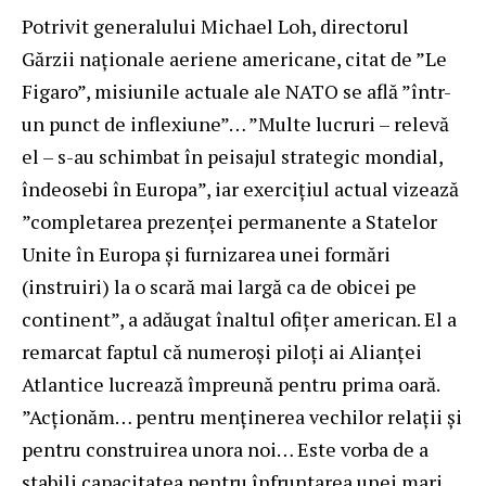
Potrivit generalului Michael Loh, directorul
Gărzii naționale aeriene americane, citat de ”Le
Figaro”, misiunile actuale ale NATO se află ”într-
un punct de inflexiune”… ”Multe lucruri – relevă
el – s-au schimbat în peisajul strategic mondial,
îndeosebi în Europa”, iar exercițiul actual vizează
”completarea prezenței permanente a Statelor
Unite în Europa și furnizarea unei formări
(instruiri) la o scară mai largă ca de obicei pe
continent”, a adăugat înaltul ofițer american. El a
remarcat faptul că numeroși piloți ai Alianței
Atlantice lucrează împreună pentru prima oară.
”Acționăm… pentru menținerea vechilor relații și
pentru construirea unora noi… Este vorba de a
stabili capacitatea pentru înfruntarea unei mari