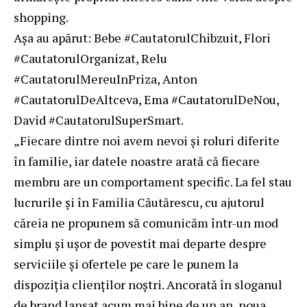
shopping.
Așa au apărut: Bebe #CautatorulChibzuit, Flori
#CautatorulOrganizat, Relu
#CautatorulMereuInPriza, Anton
#CautatorulDeAltceva, Ema #CautatorulDeNou,
David #CautatorulSuperSmart.
„Fiecare dintre noi avem nevoi și roluri diferite
în familie, iar datele noastre arată că fiecare
membru are un comportament specific. La fel stau
lucrurile și în Familia Căutărescu, cu ajutorul
căreia ne propunem să comunicăm într-un mod
simplu și ușor de povestit mai departe despre
serviciile și ofertele pe care le punem la
dispoziția clienților noștri. Ancorată în sloganul
de brand lansat acum mai bine de un an, noua