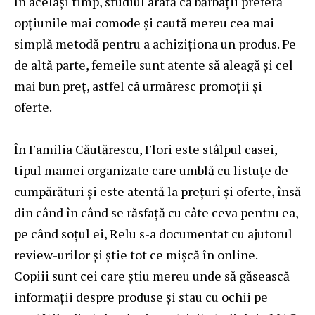
În același timp, studiul arată că bărbații preferă
opțiunile mai comode și caută mereu cea mai
simplă metodă pentru a achiziționa un produs. Pe
de altă parte, femeile sunt atente să aleagă și cel
mai bun preț, astfel că urmăresc promoții și
oferte.
În Familia Căutărescu, Flori este stâlpul casei,
tipul mamei organizate care umblă cu listuțe de
cumpărături și este atentă la prețuri și oferte, însă
din când în când se răsfață cu câte ceva pentru ea,
pe când soțul ei, Relu s-a documentat cu ajutorul
review-urilor și știe tot ce mișcă în online.
Copiii sunt cei care știu mereu unde să găsească
informații despre produse și stau cu ochii pe