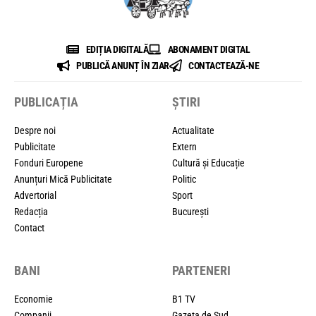
EDIȚIA DIGITALĂ
ABONAMENT DIGITAL
PUBLICĂ ANUNȚ ÎN ZIAR
CONTACTEAZĂ-NE
PUBLICAȚIA
ȘTIRI
Despre noi
Actualitate
Publicitate
Extern
Fonduri Europene
Cultură și Educație
Anunțuri Mică Publicitate
Politic
Advertorial
Sport
Redacția
București
Contact
BANI
PARTENERI
Economie
B1 TV
Companii
Gazeta de Sud