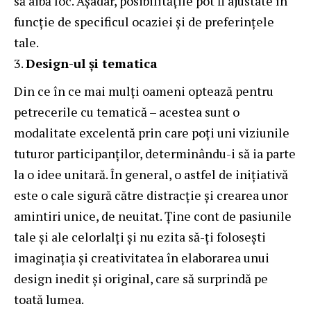
să aibă loc. Așadar, posibilitățile pot fi ajustate în
funcție de specificul ocaziei și de preferințele
tale.
Design-ul și tematica
Din ce în ce mai mulți oameni optează pentru
petrecerile cu tematică – acestea sunt o
modalitate excelentă prin care poți uni viziunile
tuturor participanților, determinându-i să ia parte
la o idee unitară. În general, o astfel de inițiativă
este o cale sigură către distracție și crearea unor
amintiri unice, de neuitat. Ține cont de pasiunile
tale și ale celorlalți și nu ezita să-ți folosești
imaginația și creativitatea în elaborarea unui
design inedit și original, care să surprindă pe
toată lumea.