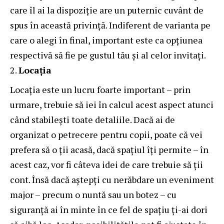
care îl ai la dispoziție are un puternic cuvânt de
spus în această privință. Indiferent de varianta pe
care o alegi în final, important este ca opțiunea
respectivă să fie pe gustul tău și al celor invitați.
Locația
Locația este un lucru foarte important – prin
urmare, trebuie să iei în calcul acest aspect atunci
când stabilești toate detaliile. Dacă ai de
organizat o petrecere pentru copii, poate că vei
prefera să o ții acasă, dacă spațiul îți permite – în
acest caz, vor fi câteva
idei
de care trebuie să ții
cont. Însă dacă aștepți cu nerăbdare un eveniment
major – precum o nuntă sau un botez – cu
siguranță ai în minte în ce fel de spațiu ți-ai dori