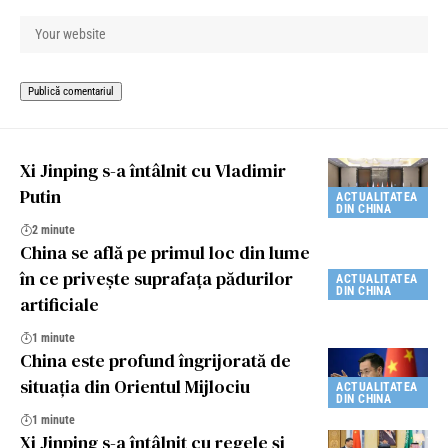
Xi Jinping s-a întâlnit cu Vladimir
Putin
ACTUALITATEA
DIN CHINA
2 minute
China se află pe primul loc din lume
în ce priveşte suprafaţa pădurilor
ACTUALITATEA
DIN CHINA
artificiale
1 minute
China este profund îngrijorată de
situația din Orientul Mijlociu
ACTUALITATEA
DIN CHINA
1 minute
Xi Jinping s-a întâlnit cu regele și