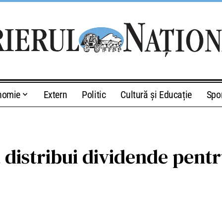
nomie
Extern
Politic
Cultură și Educație
Spo
a distribui dividende pen