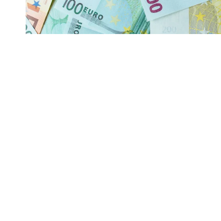
Foto: freepik
Cererea de valută reflectă principalele destina
Turcia, Italia, Spania și Albania
Numerarul rămâne preferat pentru cheltuiel