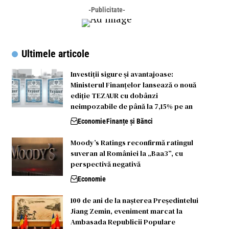
-Publicitate-
Ultimele articole
Investiții sigure și avantajoase:
Ministerul Finanțelor lansează o nouă
ediție TEZAUR cu dobânzi
neimpozabile de până la 7,15% pe an
Economie
Finanțe și Bănci
Moody’s Ratings reconfirmă ratingul
suveran al României la „Baa3”, cu
perspectivă negativă
Economie
100 de ani de la nașterea Președintelui
Jiang Zemin, eveniment marcat la
Ambasada Republicii Populare