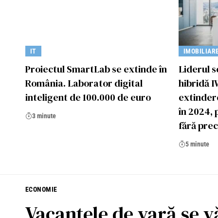
IT
IMOBILIAR
Proiectul SmartLab se extinde în
Liderul s
România. Laborator digital
hibridă 
inteligent de 100.000 de euro
extindere
în 2024, 
3 minute
fără pre
5 minute
ECONOMIE
Vacanțele de vară se v