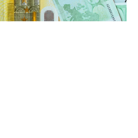
ții de vacanță ale românilor: Grecia, Bulgaria,
i precum taxe de drum, parcări, transport local,