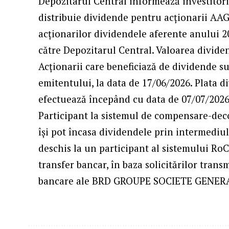
Depozitarul Central informează investitori
distribuie dividende pentru acţionarii AAG
acţionarilor dividendele aferente anului 20
către Depozitarul Central. Valoarea divide
Acţionarii care beneficiază de dividende sun
emitentului, la data de 17/06/2026. Plata d
efectuează începând cu data de 07/07/2026.
Participant la sistemul de compensare-deco
își pot încasa dividendele prin intermediul
deschis la un participant al sistemului RoCl
transfer bancar, în baza solicitărilor trans
bancare ale BRD GROUPE SOCIETE GENERALE