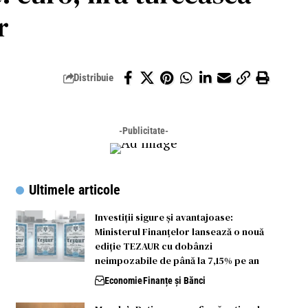
r
Distribuie
-Publicitate-
Ultimele articole
Investiții sigure și avantajoase:
Ministerul Finanțelor lansează o nouă
ediție TEZAUR cu dobânzi
neimpozabile de până la 7,15% pe an
Economie
Finanțe și Bănci