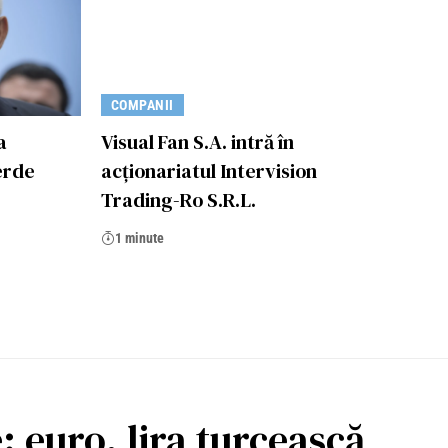
COMPANII
a
Visual Fan S.A. intră în
erde
acţionariatul Intervision
Trading-Ro S.R.L.
1 minute
: euro, lira turcească