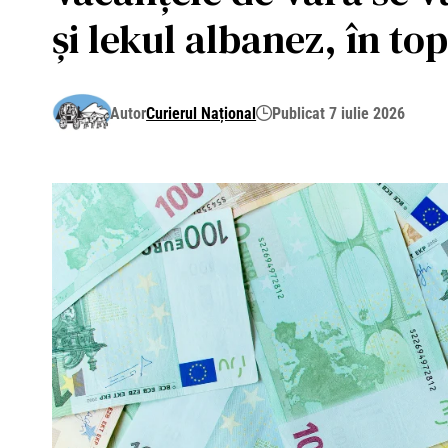
și lekul albanez, în to
Autor
Curierul Național
Publicat 7 iulie 2026