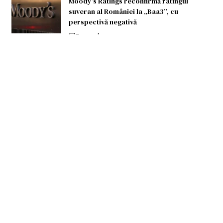
Moody’s Ratings reconfirmă ratingul
suveran al României la „Baa3”, cu
perspectivă negativă
Economie
100 de ani de la nașterea Președintelui
Jiang Zemin, eveniment marcat la
Ambasada Republicii Populare
Chineze în România
Actualitate
Știri Financiare
BIPA a deschis un nou magazin și
ajunge la șase locații în România
Plus de 80.000 metri pătrați de spații
comerciale noi de la începutul anului