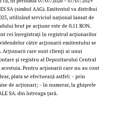
i că, în perioada 07/07/2026 – 07/07/2029
ES SA (simbol AAG). Emitentul va distribui
25, utilizând serviciul naţional lansat de
ndului brut pe acţiune este de 0.11 RON.
t cei înregistraţi în registrul acţionarilor
ividendelor către acţionarii emitentului se
 Acţionarii care sunt clienți ai unui
ntare și registru al Depozitarului Central
 acestuia. Pentru acţionarii care nu au cont
ear, plata se efectuează astfel: – prin
mise de acţionari; – în numerar, la ghişeele
 SA. din întreaga ţară.