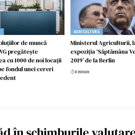
E
AGRICULTURĂ
oluțiilor de muncă
Ministerul Agriculturii, l
IWG pregătește
expoziţia ‘Săptămâna V
a cu 1000 de noi locații
2019’ de la Berlin
pe fondul unei cereri
4 minute
cedent
ăd în schimburile valutare