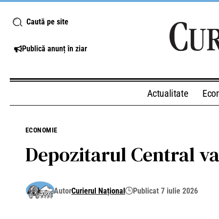
Caută pe site
Publică anunț în ziar
Actualitate
Eco
ECONOMIE
Depozitarul Central v
Autor
Curierul Național
Publicat 7 iulie 2026