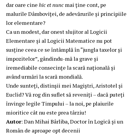
dar oare cine
hic et nunc
mai ţine cont, pe
malurile Dâmboviţei, de adevărurile şi principiile
lor elementare?
Ca un modest, dar onest slujitor al Logicii
Elementare şi al Logicii Matematice nu pot
susţine ceea ce se întâmplă în “jungla taxelor şi
impozitelor”, gândindu-mă la grave şi
iremediabile consecinţe la scară naţională şi
având urmări la scară mondială.
Unde sunteţi, distinşii mei Magiştri, Aristotel şi
Euclid? Vă rog din suflet să reveniţi – dacă puteţi
învinge legile Timpului – la noi, pe plaiurile
mioritice cât nu este prea târziu!
Autor
: Dan Mihai Bârliba, Doctor în Logică şi un
Român de aproape opt decenii