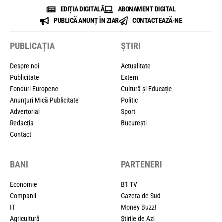
EDIȚIA DIGITALĂ
ABONAMENT DIGITAL
PUBLICĂ ANUNȚ ÎN ZIAR
CONTACTEAZĂ-NE
PUBLICAȚIA
ȘTIRI
Despre noi
Actualitate
Publicitate
Extern
Fonduri Europene
Cultură și Educație
Anunțuri Mică Publicitate
Politic
Advertorial
Sport
Redacția
București
Contact
BANI
PARTENERI
Economie
B1 TV
Companii
Gazeta de Sud
IT
Money Buzz!
Agricultură
Știrile de Azi