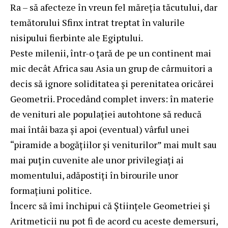
Ra – să afecteze în vreun fel măreţia tăcutului, dar
temătorului Sfinx intrat treptat în valurile
nisipului fierbinte ale Egiptului.
Peste milenii, într-o ţară de pe un continent mai
mic decât Africa sau Asia un grup de cârmuitori a
decis să ignore soliditatea şi perenitatea oricărei
Geometrii. Procedând complet invers: în materie
de venituri ale populaţiei autohtone să reducă
mai întâi baza şi apoi (eventual) vârful unei
“piramide a bogăţiilor şi veniturilor” mai mult sau
mai puţin cuvenite ale unor privilegiaţi ai
momentului, adăpostiţi în birourile unor
formaţiuni politice.
Încerc să îmi închipui că Ştiinţele Geometriei şi
Aritmeticii nu pot fi de acord cu aceste demersuri,