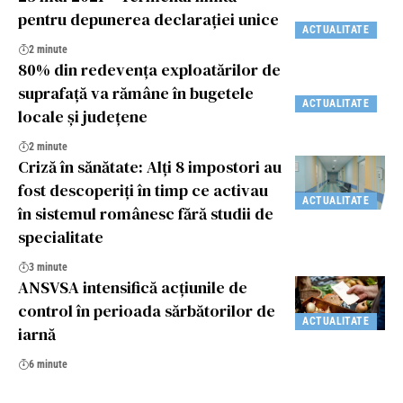
pentru depunerea declaraţiei unice
ACTUALITATE
2 minute
80% din redevența exploatărilor de
suprafață va rămâne în bugetele
ACTUALITATE
locale și județene
2 minute
Criză în sănătate: Alţi 8 impostori au
fost descoperiţi în timp ce activau
ACTUALITATE
în sistemul românesc fără studii de
specialitate
3 minute
ANSVSA intensifică acțiunile de
control în perioada sărbătorilor de
ACTUALITATE
iarnă
6 minute