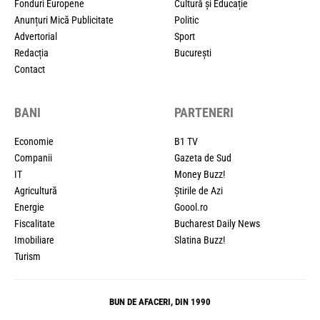
Fonduri Europene
Cultură și Educație
Anunțuri Mică Publicitate
Politic
Advertorial
Sport
Redacția
București
Contact
BANI
PARTENERI
Economie
B1 TV
Companii
Gazeta de Sud
IT
Money Buzz!
Agricultură
Știrile de Azi
Energie
Goool.ro
Fiscalitate
Bucharest Daily News
Imobiliare
Slatina Buzz!
Turism
BUN DE AFACERI, DIN 1990