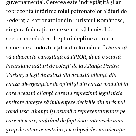
guvernamental. Cererea este îndreptăţită şi ar
reprezenta întărirea rolul patronatelor alături de
Federaţia Patronatelor din Turismul Românesc,
singura federaţie reprezentativă la nivel de
sector, membră cu drepturi depline a Uniunii
Generale a Industriaşilor din România
. “
Dorim să
vă aducem la cunoștință că FPIOR, după o scurtă
incursiune alături de colegii de la Alianța Pentru
Turism, a ieșit de astăzi din această alianță din
cauza divergen
ţ
elor de opinii și din cauza modului în
care această alianță care nu reprezintă legal nicio
entitate dorește să influențeze deciziile din turismul
românesc. Alianța își asumă o reprezentativitate pe
care nu o are, apărând de fapt doar interesele unui
grup de interese restrâns, cu o lipsă de considerație