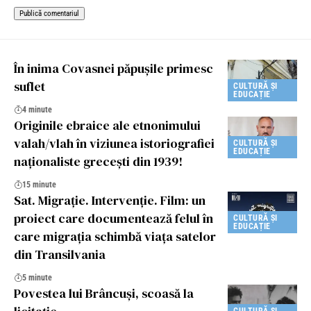
În inima Covasnei păpușile primesc
suflet
CULTURĂ ȘI
EDUCAȚIE
4 minute
Originile ebraice ale etnonimului
valah/vlah în viziunea istoriografiei
CULTURĂ ȘI
EDUCAȚIE
naționaliste grecești din 1939!
15 minute
Sat. Migrație. Intervenție. Film: un
proiect care documentează felul în
CULTURĂ ȘI
EDUCAȚIE
care migrația schimbă viața satelor
din Transilvania
5 minute
Povestea lui Brâncuși, scoasă la