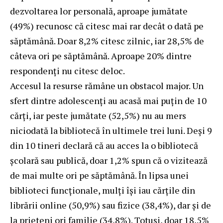
dezvoltarea lor personală, aproape jumătate
(49%) recunosc că citesc mai rar decât o dată pe
săptămână. Doar 8,2% citesc zilnic, iar 28,5% de
câteva ori pe săptămână. Aproape 20% dintre
respondenți nu citesc deloc.
Accesul la resurse rămâne un obstacol major. Un
sfert dintre adolescenți au acasă mai puțin de 10
cărți, iar peste jumătate (52,5%) nu au mers
niciodată la bibliotecă în ultimele trei luni. Deși 9
din 10 tineri declară că au acces la o bibliotecă
școlară sau publică, doar 1,2% spun că o vizitează
de mai multe ori pe săptămână. În lipsa unei
biblioteci funcționale, mulți își iau cărțile din
librării online (50,9%) sau fizice (38,4%), dar și de
la prieteni ori familie (34,8%). Totuși, doar 18,5%