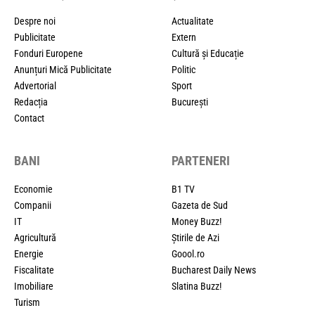
Despre noi
Actualitate
Publicitate
Extern
Fonduri Europene
Cultură și Educație
Anunțuri Mică Publicitate
Politic
Advertorial
Sport
Redacția
București
Contact
BANI
PARTENERI
Economie
B1 TV
Companii
Gazeta de Sud
IT
Money Buzz!
Agricultură
Știrile de Azi
Energie
Goool.ro
Fiscalitate
Bucharest Daily News
Imobiliare
Slatina Buzz!
Turism