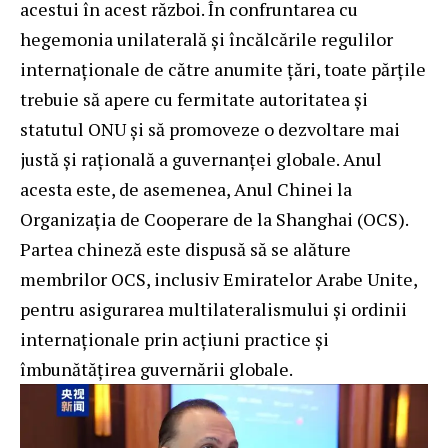
acestui în acest război. În confruntarea cu
hegemonia unilaterală şi încălcările regulilor
internaţionale de către anumite ţări, toate părțile
trebuie să apere cu fermitate autoritatea şi
statutul ONU şi să promoveze o dezvoltare mai
justă şi raţională a guvernanţei globale. Anul
acesta este, de asemenea, Anul Chinei la
Organizația de Cooperare de la Shanghai (OCS).
Partea chineză este dispusă să se alăture
membrilor OCS, inclusiv Emiratelor Arabe Unite,
pentru asigurarea multilateralismului și ordinii
internaționale prin acțiuni practice și
îmbunătățirea guvernării globale.