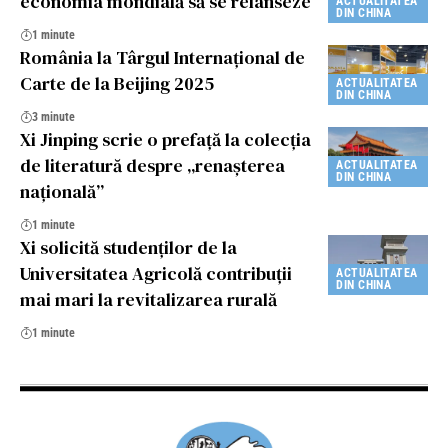
economia mondială să se relanseze
ACTUALITATEA
DIN CHINA
1 minute
România la Târgul Internațional de
Carte de la Beijing 2025
ACTUALITATEA
DIN CHINA
3 minute
Xi Jinping scrie o prefață la colecția
de literatură despre „renașterea
ACTUALITATEA
DIN CHINA
națională”
1 minute
Xi solicită studenților de la
Universitatea Agricolă contribuții
ACTUALITATEA
DIN CHINA
mai mari la revitalizarea rurală
1 minute