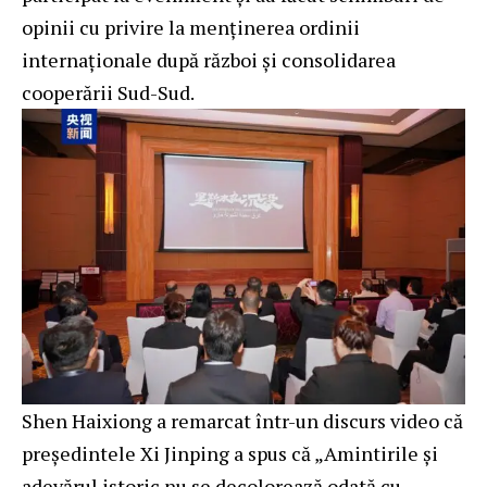
opinii cu privire la menținerea ordinii
internaționale după război și consolidarea
cooperării Sud-Sud.
Shen Haixiong a remarcat într-un discurs video că
președintele Xi Jinping a spus că „Amintirile și
adevărul istoric nu se decolorează odată cu