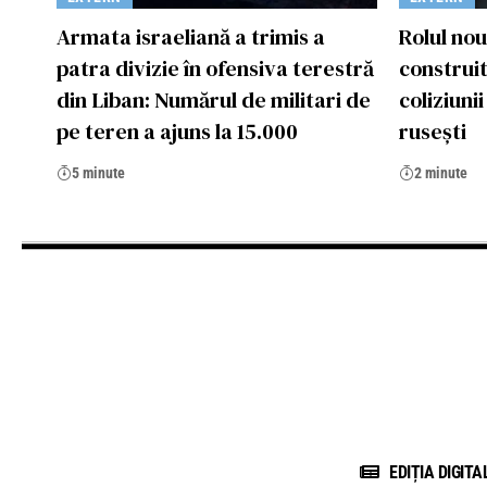
Armata israeliană a trimis a
Rolul nou
patra divizie în ofensiva terestră
construit
din Liban: Numărul de militari de
coliziuni
pe teren a ajuns la 15.000
rusești
5 minute
2 minute
EDIȚIA DIGITA