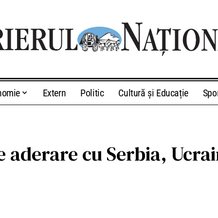
nomie
Extern
Politic
Cultură și Educație
Spo
e aderare cu Serbia, Ucrai