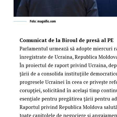
Foto: magnific.com
Comunicat de la Biroul de presă al PE
Parlamentul urmează să adopte miercuri r
înregistrate de Ucraina, Republica Moldova 
În
proiectul de raport privind Ucraina,
depu
țării de a consolida instituțiile democratic
progresele Ucrainei în ceea ce privește re
corupției, solicitând în același timp conti
esențiale pentru pregătirea țării pentru ad
Raportul privind Republica Moldova
salută
toate capitolele de negociere și angajame