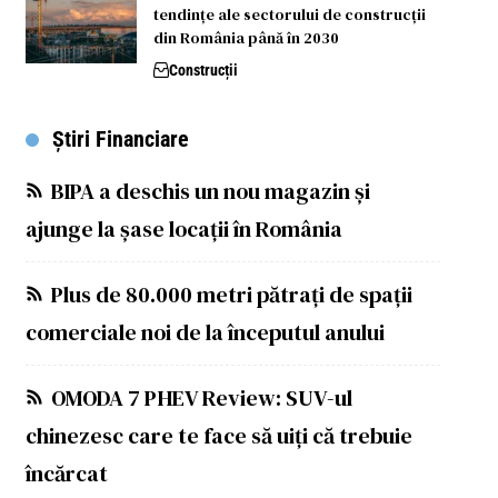
tendințe ale sectorului de construcții
din România până în 2030
Construcții
Știri Financiare
BIPA a deschis un nou magazin și
ajunge la șase locații în România
Plus de 80.000 metri pătrați de spații
comerciale noi de la începutul anului
OMODA 7 PHEV Review: SUV-ul
chinezesc care te face să uiți că trebuie
încărcat