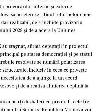
da provocărilor interne și externe
ldova să accelereze ritmul reformelor cheie
 dar realizabil, de a închide provizoriu
nului 2028 și de a adera la Uniunea
E au stagnat, afirmă deputații în
proiectul
 principal pe starea democrației și pe statul
trebuie rezolvate se numără polarizarea
 structurale, inclusiv în ceea ce privește
 necesitatea de a ajunge la un acord
Kosovo și de a realiza alinierea deplină la
niza marți dezbateri cu privire la cele trei
enți pentru Serbia și Republica Moldova vor