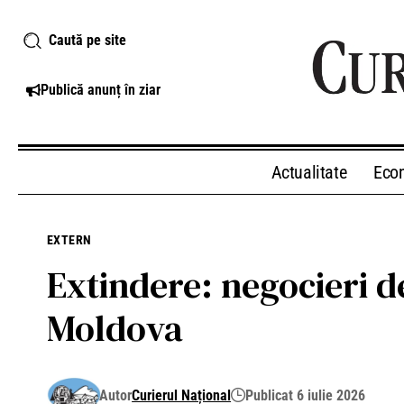
Caută pe site
Publică anunț în ziar
Actualitate
Eco
EXTERN
Extindere: negocieri d
Moldova
Autor
Curierul Național
Publicat 6 iulie 2026