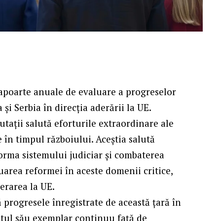
apoarte anuale de evaluare a progreselor
și Serbia în direcția aderării la UE.
tații salută eforturile extraordinare ale
e în timpul războiului. Aceștia salută
forma sistemului judiciar și combaterea
nuarea reformei în aceste domenii critice,
erarea la UE.
 progresele înregistrate de această țară în
ntul său exemplar continuu față de