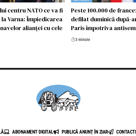
lui centru NATO ce va fi
Peste 100.000 de france
 la Varna: Împiedicarea
defilat duminică după-a
i navelor alianței cu cele
Paris împotriva antisem
3 minute
LĂ
ABONAMENT DIGITAL
PUBLICĂ ANUNȚ ÎN ZIAR
CONTACT