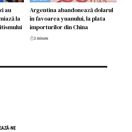
zi au
Argentina abandonează dolarul
miază la
în favoarea yuanului, la plata
itismului
importurilor din China
2 minute
EAZĂ-NE