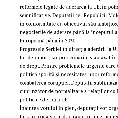
reformele legate de aderarea la UE, în pofi
semnificative. Deputații cer Republicii Mo
în conformitate cu obiectivul său ambițios,
negocierile de aderare până la începutul a
Europeană până în 2030.
Progresele Serbiei în direcția aderării la U
lor de raport
, iar preocupările s-au axat în
de drept. Printre problemele urgente care 
politică sporită și necesitatea unor reforme
combaterea corupției. Deputații subliniază
cuprinzător de normalizare a relațiilor cu 
politica externă a UE.
Înaintea votului în plen, deputații vor orga
țări. În urma voturilor, raportorii perman