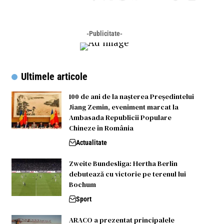
-Publicitate-
Ultimele articole
100 de ani de la nașterea Președintelui
Jiang Zemin, eveniment marcat la
Ambasada Republicii Populare
Chineze în România
Actualitate
Zweite Bundesliga: Hertha Berlin
debutează cu victorie pe terenul lui
Bochum
Sport
ARACO a prezentat principalele