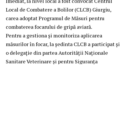
Imediat, la nivel local a fost convocat Centrul
Local de Combatere a Bolilor (CLCB) Giurgiu,
carea adoptat Programul de Măsuri pentru
combaterea focarului de gripă aviară.
Pentru a gestiona și monitoriza aplicarea
măsurilor în focar, la ședinta CLCB a participat și
o delegație din partea Autorității Naționale
Sanitare Veterinare și pentru Siguranța
Alimentelor (ANSVSA) formată din președintele
dr. Alexandru Bociu, vicepreședintele dr. Dănuț
Păle și directorii generali ai direcțiilor generale
Sănătatea și Bunăstarea Animalelor și Control
Oficial.
La nivelul exploatației infectate au fost impuse
restricții de mișcare a păsărilor, persoanelor,