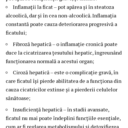
Inflamații la ficat – pot apărea și în steatoza
alcoolică, dar și în cea non-alcoolică. Inflamația
constantă poate cauza deteriorarea progresivă a
ficatului;
Fibroză hepatică – o inflamație cronică poate
duce la cicatrizarea țesutului hepatic, îngreunând
funcționarea normală a acestui organ;
Ciroză hepatică – este o complicație gravă, în
care ficatul își pierde abilitatea de a funcționa din
cauza cicatricilor extinse și a pierderii celulelor
sănătoase;
Insuficiență hepatică – în stadii avansate,
ficatul nu mai poate îndeplini funcțiile esențiale,
cum ar fi reglarea metabolismului și detoxifierea